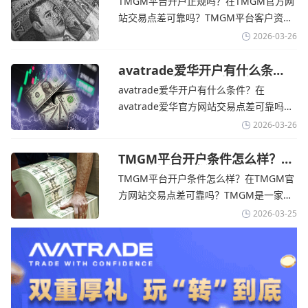
TMGM平台开户正规吗？在TMGM官方网
网
告称，中东地区的冲突正在推高成本，如
站交易点差可靠吗？‌‌‌TMGM平台客户资金
果战争持续时间超出短期
存放在澳大利亚国民银行等顶级银行的独
2026-03-26
立账户中，与公司运营资金分离。通过
TMGM官网交易资讯了解，伊朗外交部长
avatrade爱华开户有什么条
件？亚洲市场交易喜忧参半-
表示，尽管德黑兰高级官员正在审查美国
avatrade爱华开户有什么条件？在
avatrade爱华官网
结束战争的提议
avatrade爱华官方网站交易点差可靠吗？‌‌‌
avatrade爱华平台的新手可以用很小的成
2026-03-26
本开始实盘交易，试错成本低，支持行业
标准的MT4、MT5，以及自研的
TMGM平台开户条件怎么样？美
伊和谈传闻引发油价暴跌-
AvaTradeGO和AvaOptions。通过
TMGM平台开户条件怎么样？在TMGM官
TMGM官网
avatrade爱华官网交易资讯了解，据伊朗
方网站交易点差可靠吗？‌‌‌TMGM是一家交
伊斯兰共和国外交部长称
易成本极低、产品极其丰富、ASIC监管
2026-03-25
+千万保险加持的全球知名经纪商，特别适
合活跃交易者和股票CFD投资者。通过
TMGM官网交易资讯了解，周三亚洲交易
时段,油价暴跌逾6%,布伦特原油跌破每桶
100美元