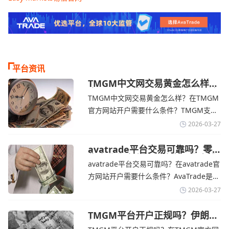
平台资讯
TMGM中文网交易黄金怎么样？
金价下跌，市场评估伊朗停火前
TMGM中文网交易黄金怎么样？在TMGM
景-TMGM官网
官方网站开户需要什么条件？‌‌‌TMGM支持
全球主流的MT4/MT5平台，同时提供功能
2026-03-27
丰富的自研移动应用，支持模拟交易和风
险管理工具。通过TMGM官网交易资讯了
avatrade平台交易可靠吗？零
售企业称中东地区冲突正推高成
解，金价周四回落，受​美元走强和油价上
avatrade平台交易可靠吗？在avatrade官
本avatrade官网
涨，使通胀担忧保持不变‌对加息的持续预
方网站开户需要什么条件？‌‌‌AvaTrade是一
期
个在交易优势和可靠性两方面都非常均衡
2026-03-27
的平台。它非常适合重视资金安全、希望
在学习和探索中成长的新手交易者。通过
TMGM平台开户正规吗？伊朗仍
拒绝与美国直接谈判-TMGM官
avatrade官网交易资讯了解，零售企业警