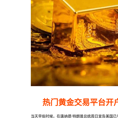
0美金
500倍倍
500美元
20
低入金
最大杠杆
最低入金
最
0美元
400倍
50美元
10
低入金
最大杠杆
最低入金
最
热门黄金交易平台开户
当天早些时候，在唐纳德·特朗普总统周日宣告美国