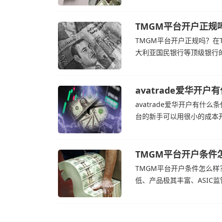
的新手交易者。通过avat
高成本，如果战争持续时间
TMGM平台开户正规
TMGM平台开户正规吗？在T
大利亚国民银行等顶级银行
了解，伊朗外交部长表示，
avatrade爱华开户
官网
avatrade爱华开户有什么条
台的新手可以用很小的成本开
自研的AvaTradeGO和Av
和国外交部长称
TMGM平台开户条件
TMGM平台开户条件怎么样？
低、产品极其丰富、ASIC
CFD投资者。通过TMGM
破每桶100美元