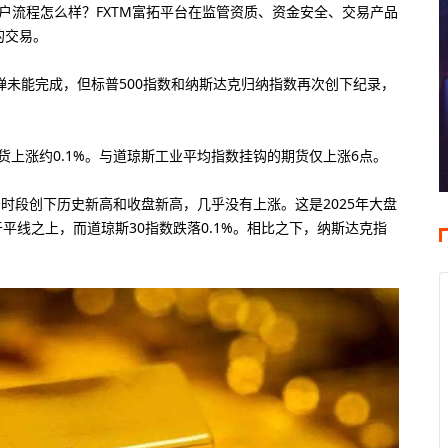
开户流程怎么样？FXTM富拓平台在监管资质、资金安全、交易产品
的交易。
弹未能完成，但标普500指数和纳斯达克归纳指数再次创下纪录，
期货上涨约0.1%。与道琼斯工业平均指数挂钩的期货仅上涨6点。
时段创下历史新高和收盘新高，几乎没有上涨。这是2025年大盘
于平线之上，而道琼斯30指数跌落0.1%。相比之下，纳斯达克指
0倍
10美元
200倍
大杠杆
最低入金
最大杠杆
0倍
80美元
888倍
大杠杆
最低入金
最大杠杆