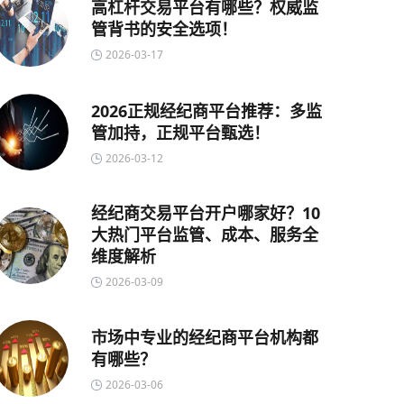
高杠杆交易平台有哪些？权威监
管背书的安全选项！
2026-03-17
2026正规经纪商平台推荐：多监
管加持，正规平台甄选！
2026-03-12
经纪商交易平台开户哪家好？10
大热门平台监管、成本、服务全
维度解析
2026-03-09
市场中专业的经纪商平台机构都
有哪些？
2026-03-06