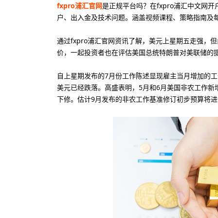
fxpro浦汇官网
是正规平台吗？在fxpro浦汇中文网开
户、出入金及技术问题。涵盖视频课程、策略指南及
通过fxpro浦汇官网资讯了解，美元上星期五走强
价，一起投资者也在评估美国总统特朗普对美联储的
自上星期发布的7月份工作陈述显现雇主当月增加的
美元已经跌落。高盛表明，5月和6月美国非农工作新增
下修。估计9月发布的非农工作基准修订初步预算将进一
0美元
200倍
100美元
40
低入金
最大杠杆
最低入金
最
0美元
888倍
50美元
10
低入金
最大杠杆
最低入金
最