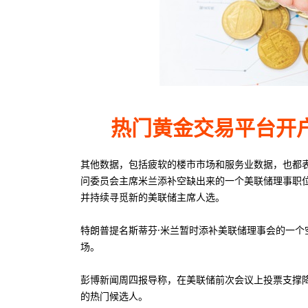
0美元
100倍
50美金
50
低入金
最大杠杆
最低入金
最
美元
400倍
100美元
40
低入金
最大杠杆
最低入金
最
热门黄金交易平台开户
其他数据，包括疲软的楼市市场和服务业数据，也都
问委员会主席米兰添补空缺出来的一个美联储理事职
并持续寻觅新的美联储主席人选。
特朗普提名斯蒂芬·米兰暂时添补美联储理事会的一
场。
彭博新闻周四报导称，在美联储前次会议上投票支撑
的热门候选人。