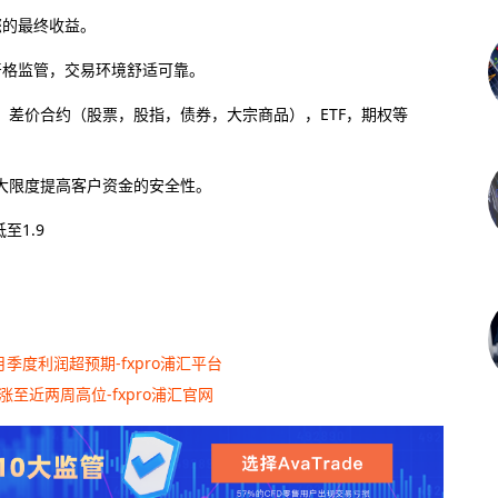
您的最终收益。
严格监管，交易环境舒适可靠。
差价合约（股票，股指，债券，大宗商品），ETF，期权等
大限度提高客户资金的安全性。
至1.9
季度利润超预期-fxpro浦汇平台
涨至近两周高位-fxpro浦汇官网