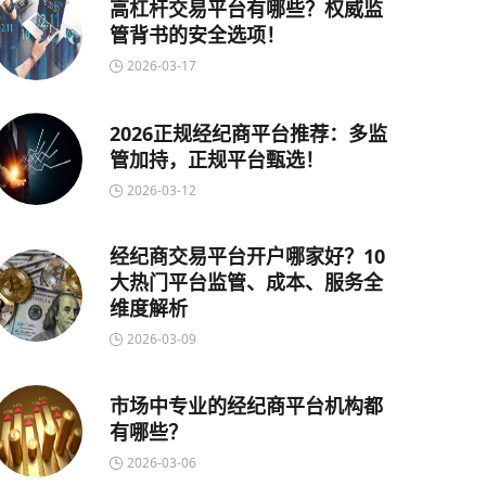
高杠杆交易平台有哪些？权威监
管背书的安全选项！
2026-03-17
2026正规经纪商平台推荐：多监
管加持，正规平台甄选！
2026-03-12
经纪商交易平台开户哪家好？10
大热门平台监管、成本、服务全
维度解析
2026-03-09
市场中专业的经纪商平台机构都
有哪些？
2026-03-06