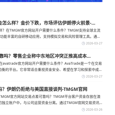
金怎么样？金价下跌，市场评估伊朗停火前景-
？在TMGM官方网站开户需要什么条件？‌‌‌TMGM支持全球主流
提供功能丰富的自研移动应用，支持模拟交易和风险管理工具。通过
金价周四回落，受​美元走强和油价上涨，使通胀担忧保持不变‌对
2026-03-27
交易可靠吗？零售企业称中东地区冲突正推高成本
在avatrade官方网站开户需要什么条件？‌‌‌AvaTrade是一个在交易
均衡的平台。它非常适合重视资金安全、希望在学习和探索中成长
rade官网交易资讯了解，零售企业警告称，中东地区的冲突正在推
2026-03-27
超出短期
吗？伊朗仍拒绝与美国直接谈判-TMGM官网
MGM官方网站交易点差可靠吗？‌‌‌TMGM平台客户资金存放在澳
的独立账户中，与公司运营资金分离。通过TMGM官网交易资讯
尽管德黑兰高级官员正在审查美国结束战争的提议
2026-03-26