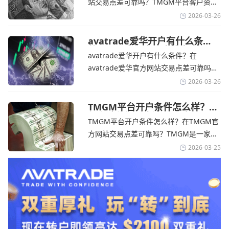
站交易点差可靠吗？‌‌‌TMGM平台客户资金
果战争持续时间超出短期
存放在澳大利亚国民银行等顶级银行的独
2026-03-26
立账户中，与公司运营资金分离。通过
TMGM官网交易资讯了解，伊朗外交部长
avatrade爱华开户有什么条
件？亚洲市场交易喜忧参半-
表示，尽管德黑兰高级官员正在审查美国
avatrade爱华开户有什么条件？在
avatrade爱华官网
结束战争的提议
avatrade爱华官方网站交易点差可靠吗？‌‌‌
avatrade爱华平台的新手可以用很小的成
2026-03-26
本开始实盘交易，试错成本低，支持行业
标准的MT4、MT5，以及自研的
TMGM平台开户条件怎么样？美
伊和谈传闻引发油价暴跌-
AvaTradeGO和AvaOptions。通过
TMGM平台开户条件怎么样？在TMGM官
TMGM官网
avatrade爱华官网交易资讯了解，据伊朗
方网站交易点差可靠吗？‌‌‌TMGM是一家交
伊斯兰共和国外交部长称
易成本极低、产品极其丰富、ASIC监管
2026-03-25
+千万保险加持的全球知名经纪商，特别适
合活跃交易者和股票CFD投资者。通过
TMGM官网交易资讯了解，周三亚洲交易
时段,油价暴跌逾6%,布伦特原油跌破每桶
100美元