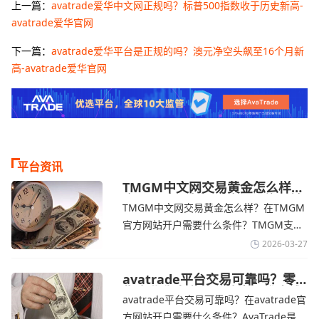
上一篇：
avatrade爱华中文网正规吗？标普500指数收于历史新高-
avatrade爱华官网
下一篇：
avatrade爱华平台是正规的吗？澳元净空头飙至16个月新
高-avatrade爱华官网
平台资讯
TMGM中文网交易黄金怎么样？
金价下跌，市场评估伊朗停火前
TMGM中文网交易黄金怎么样？在TMGM
景-TMGM官网
官方网站开户需要什么条件？‌‌‌TMGM支持
全球主流的MT4/MT5平台，同时提供功能
2026-03-27
丰富的自研移动应用，支持模拟交易和风
险管理工具。通过TMGM官网交易资讯了
avatrade平台交易可靠吗？零
售企业称中东地区冲突正推高成
解，金价周四回落，受​美元走强和油价上
avatrade平台交易可靠吗？在avatrade官
本avatrade官网
涨，使通胀担忧保持不变‌对加息的持续预
方网站开户需要什么条件？‌‌‌AvaTrade是一