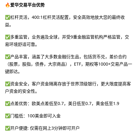
🔥爱华交易平台优势
✅杠杆灵活，400:1杠杆灵活配置，安全高效地放大您的最终收
益。
✅多重监管，业务遍及全球，并受9重金融监管机构严格监管，交
易环境舒适可靠。
✅产品丰富，涵盖了大多数金融衍生品，包括货币兑，差价合约
（股票，股指，债券，大宗商品），ETF，期权等1000+交易产品一
键即达。
✅资金安全，客户资金隔离存放于世界顶级银行，更大限度提高客
户资金的安全性。
✅点差优势：欧美点差低至0.7，美日低至0.7，黄金低至1.9
✅门槛低：100美金即可入金
✅开户便捷: 仅需在网上3分钟即可开户