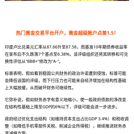
热门黄金交易平台开户，黄金超级账户点差1.5！
印度卢比兑美元汇率从87.66升至87.58，而基准10年期债券收益率
在宣布后不久跌落7个基点至6.38%。该评级组织还将其转移和可兑
换性评估从“BBB+”修改为“A-”。
标普表明，假如看到稳固公共财务的政治许诺遭到侵蚀，标普可能
会降低该国的评级，而下行压力也可能来自经济增加在结构性基础
上大幅放缓，从而破坏财务可继续性。
它弥补说，假如财务赤字有意义地缩小，使一般政府债款的净改变
在结构性基础上降至GDP的6%以下，评级可能会进一步进步。
政府经过优化支出结构（如维持资本支出占比GDP 3.4%）和税收调
整（如降低手机零部件关税、削减企业所得税），继续推进财务赤
字减缩方案。