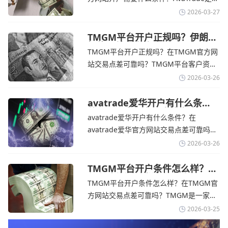
期
个在交易优势和可靠性两方面都非常均衡
2026-03-27
的平台。它非常适合重视资金安全、希望
在学习和探索中成长的新手交易者。通过
TMGM平台开户正规吗？伊朗仍
拒绝与美国直接谈判-TMGM官
avatrade官网交易资讯了解，零售企业警
TMGM平台开户正规吗？在TMGM官方网
网
告称，中东地区的冲突正在推高成本，如
站交易点差可靠吗？‌‌‌TMGM平台客户资金
果战争持续时间超出短期
存放在澳大利亚国民银行等顶级银行的独
2026-03-26
立账户中，与公司运营资金分离。通过
TMGM官网交易资讯了解，伊朗外交部长
avatrade爱华开户有什么条
件？亚洲市场交易喜忧参半-
表示，尽管德黑兰高级官员正在审查美国
avatrade爱华开户有什么条件？在
avatrade爱华官网
结束战争的提议
avatrade爱华官方网站交易点差可靠吗？‌‌‌
avatrade爱华平台的新手可以用很小的成
2026-03-26
本开始实盘交易，试错成本低，支持行业
标准的MT4、MT5，以及自研的
TMGM平台开户条件怎么样？美
伊和谈传闻引发油价暴跌-
AvaTradeGO和AvaOptions。通过
TMGM平台开户条件怎么样？在TMGM官
TMGM官网
avatrade爱华官网交易资讯了解，据伊朗
方网站交易点差可靠吗？‌‌‌TMGM是一家交
伊斯兰共和国外交部长称
易成本极低、产品极其丰富、ASIC监管
2026-03-25
+千万保险加持的全球知名经纪商，特别适