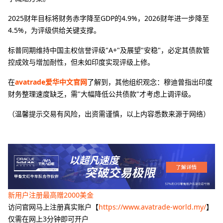
2025财年目标将财务赤字降至GDP的4.9%，2026财年进一步降至
4.5%，为评级供给关键支撑。
标普同期维持中国主权信誉评级"A+"及展望"安稳"，必定其债款管
控成效与增加耐性，但未如印度实现评级上修。
在
avatrade爱华中文官网
了解到，其他组织观念‌：穆迪曾指出印度
财务整理速度缺乏，需"大幅降低公共债款"才考虑上调评级。
（温馨提示交易有风险，出资需谨慎，以上内容悉数来源于网络）
新用户注册最高赠2000美金
访问官网马上注册真实账户【
https://www.avatrade-world.my/
】
仅需在网上3分钟即可开户