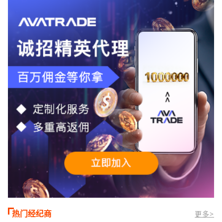
合活跃交易者和股票CFD投资者。通过
TMGM官网交易资讯了解，周三亚洲交易
时段,油价暴跌逾6%,布伦特原油跌破每桶
100美元
热门经纪商
更多>