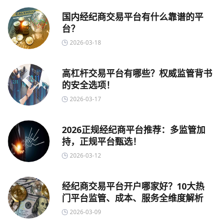
国内经纪商交易平台有什么靠谱的平
台？
2026-03-18
高杠杆交易平台有哪些？权威监管背书
的安全选项！
2026-03-17
2026正规经纪商平台推荐：多监管加
持，正规平台甄选！
2026-03-12
经纪商交易平台开户哪家好？10大热
门平台监管、成本、服务全维度解析
2026-03-09