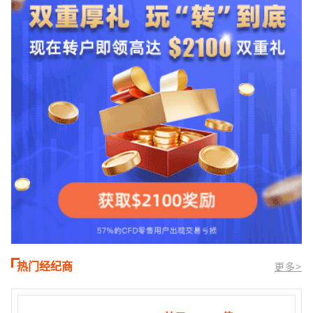
时段,油价暴跌逾6%,布伦特原油跌破每桶
100美元
热门经纪商
更多>