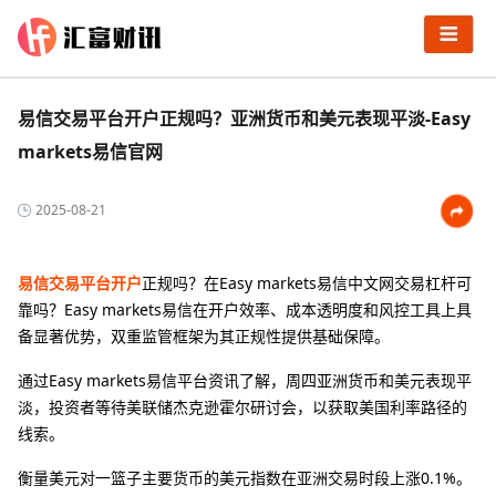
易信交易平台开户正规吗？亚洲货币和美元表现平淡-Easy
markets易信官网
2025-08-21
易信交易平台开户
正规吗？在Easy markets易信中文网交易杠杆可
靠吗？Easy markets易信在开户效率、成本透明度和风控工具上具
备显著优势，双重监管框架为其正规性提供基础保障。
通过Easy markets易信平台资讯了解，周四亚洲货币和美元表现平
淡，投资者等待美联储杰克逊霍尔研讨会，以获取美国利率路径的
线索。
衡量美元对一篮子主要货币的美元指数在亚洲交易时段上涨0.1%。