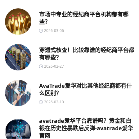
市场中专业的经纪商平台机构都有哪
些？
2026-03-06
穿透式核查！比较靠谱的经纪商平台都
有哪些？
2026-02-27
AvaTrade爱华对比其他经纪商都有什
么区别？
2026-02-10
avatrade爱华平台靠谱吗？黄金和白
银在历史性暴跌后反弹-avatrade爱华
官网