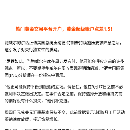
热门黄金交易平台开户，黄金超级账户点差1.5！
鲍威尔的讲话正值美国总统唐纳德·特朗普持续施压要求降息之际，
这引发了对央行独立性的质疑。
"尽管如此，当鲍威尔主席在周五发言时，他可能会呼应之前的许多
观点。所以，不要期望鲍威尔在周五表现得明确鸽派，"荷兰国际集
团(ING)分析师在一份报告中表示。
"他更可能保持平衡到鹰派的立场。请记住，他在9月17日之前不必
就利率决定做出决定。在事件否定之前，保持选择开放和维持先前
的偏好没有什么损失，"他们补充道。
周四日元兑美元汇率基本保持不变，此前数据显示该国8月工厂活动
萎缩速度放缓，接近恢复增长。