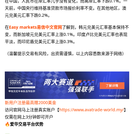
在中国，人民币在岸汇率几乎没有变化，而离岸汇率下跌0.1%。一
天前，中国央行维持基准贷款市场报价利率不变。在其他地区，澳
元兑美元汇率下跌0.2%。
在
Easy markets易信中文官网
了解到，韩元兑美元汇率基本保持不
变，而新加坡元兑美元汇率上涨0.1%。印度卢比兑美元汇率也表现
平淡，而印尼盾兑美元汇率上涨0.3%。
（温馨提示交易有风险，出资需谨慎，以上内容悉数来源于网络）
新用户注册最高赠2000美金
访问官网马上注册真实账户【
https://www.avatrade-world.my/
】
仅需在网上3分钟即可开户
🔥爱华交易平台优势