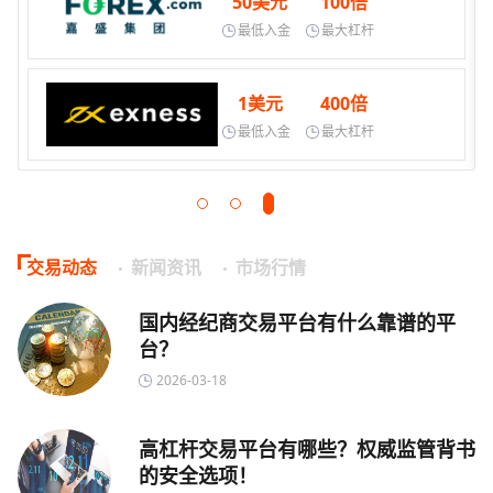
50美元
100倍
最低入金
最大杠杆
1美元
400倍
最低入金
最大杠杆
交易动态
新闻资讯
市场行情
国内经纪商交易平台有什么靠谱的平
台？
2026-03-18
高杠杆交易平台有哪些？权威监管背书
的安全选项！