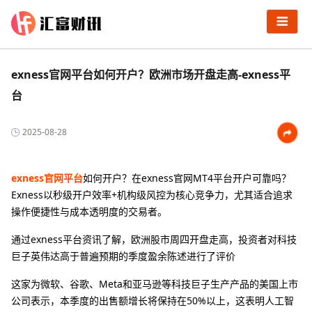
exness官网平台如何开户？欧洲市场开盘走高-exness平
台
2025-08-28
exness官网平台
如何开户？在exness官网MT4平台开户可靠吗？
Exness以‌秒级开户效率+机构级风控‌为核心竞争力，尤其适合追求
操作便捷性与成本透明度的交易者。
通过exness平台资讯了解，欧洲股市周四开盘走高，投资者对科技
巨子英伟达高于普遍预期的季度盈余陈述进行了评价
这家为微软、谷歌、Meta和亚马逊等科技巨子生产产品的美国上市
公司表示，本季度的出售额增长将保持在50%以上，这表明人工智