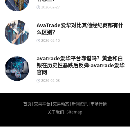
2026-02-27
AvaTrade爱华对比其他经纪商都有什
么区别？
2026-02-10
avatrade爱华平台靠谱吗？黄金和白
银在历史性暴跌后反弹-avatrade爱华
官网
2026-02-03
首页
交易平台
交易动态
新闻资讯
市场行情
关于我们
Sitemap