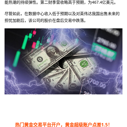
能热潮的持续弹性。第二财季营收略高于预期，为467.4亿美元。
尽管如此，在数据中心收入低于预期以及对英伟达我国出售未来的
担忧加剧后，该公司的股价在盘后交易中跌落。
热门黄金交易平台开户，黄金超级账户点差1.5！