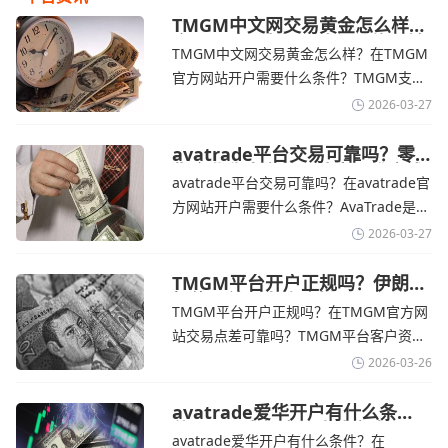
TMGM中文网交易黄金怎么样？
金价下跌，市场评估伊朗停火前
TMGM中文网交易黄金怎么样？在TMGM
景-TMGM官网
官方网站开户需要什么条件？‌‌‌TMGM支持
全球主流的MT4/MT5平台，同时提供功能
2026-03-27
丰富的自研移动应用，支持模拟交易和风
险管理工具。通过TMGM官网交易资讯了
avatrade平台交易可靠吗？零
售企业称中东地区冲突正推高成
解，金价周四回落，受​美元走强和油价上
avatrade平台交易可靠吗？在avatrade官
本avatrade官网
涨，使通胀担忧保持不变‌对加息的持续预
方网站开户需要什么条件？‌‌‌AvaTrade是一
期
个在交易优势和可靠性两方面都非常均衡
2026-03-27
的平台。它非常适合重视资金安全、希望
在学习和探索中成长的新手交易者。通过
TMGM平台开户正规吗？伊朗仍
拒绝与美国直接谈判-TMGM官
avatrade官网交易资讯了解，零售企业警
TMGM平台开户正规吗？在TMGM官方网
网
告称，中东地区的冲突正在推高成本，如
站交易点差可靠吗？‌‌‌TMGM平台客户资金
果战争持续时间超出短期
存放在澳大利亚国民银行等顶级银行的独
2026-03-26
立账户中，与公司运营资金分离。通过
TMGM官网交易资讯了解，伊朗外交部长
avatrade爱华开户有什么条
件？亚洲市场交易喜忧参半-
表示，尽管德黑兰高级官员正在审查美国
avatrade爱华开户有什么条件？在
avatrade爱华官网