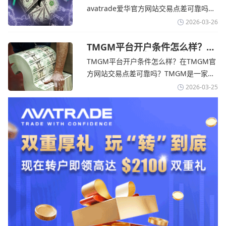
结束战争的提议
avatrade爱华官方网站交易点差可靠吗？‌‌‌
avatrade爱华平台的新手可以用很小的成
2026-03-26
本开始实盘交易，试错成本低，支持行业
标准的MT4、MT5，以及自研的
TMGM平台开户条件怎么样？美
伊和谈传闻引发油价暴跌-
AvaTradeGO和AvaOptions。通过
TMGM平台开户条件怎么样？在TMGM官
TMGM官网
avatrade爱华官网交易资讯了解，据伊朗
方网站交易点差可靠吗？‌‌‌TMGM是一家交
伊斯兰共和国外交部长称
易成本极低、产品极其丰富、ASIC监管
2026-03-25
+千万保险加持的全球知名经纪商，特别适
合活跃交易者和股票CFD投资者。通过
TMGM官网交易资讯了解，周三亚洲交易
时段,油价暴跌逾6%,布伦特原油跌破每桶
100美元