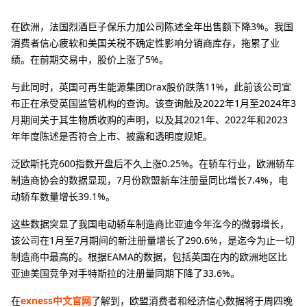
在欧洲，法国烈酒巨子保乐力加公司陈述全年出售额下降3%。我国
消费者信心疲软和美国关税不确定性影响分销商库存，拖累了业
绩。在前期交易中，股价上涨了5%。
与此同时，英国可再生能源集团Drax股价跌落11%，此前该公司宣
布正在承受英国监管机构的查询。该查询触及2022年1月至2024年3
月期间关于其生物质收购的声明，以及其2021年、2022年和2023
年年度陈述是否符合上市、披露和透明度规矩。
泛欧斯托克600指数开盘后不久上涨0.25%。在轿车行业，欧洲轿车
制造商协会的数据显现，7月份欧盟新车注册量同比增长7.4%，电
动轿车数量增长39.1%。
这些数据突显了我国电动轿车制造商比亚迪今年迄今的微弱增长，
该公司在1月至7月期间的新注册量增长了290.6%，是迄今为止一切
制造商中最高的。根据EAMA的数据，包括英国在内的欧洲地区比
亚迪美国竞争对手特斯拉的注册量同期下降了33.6%。
在
exness中文官网
了解到，欧盟消费者和经济信心数据将于周四晚