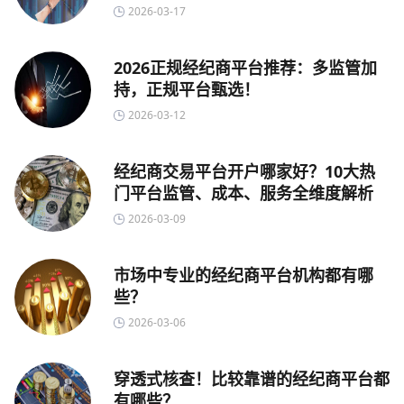
2026-03-17
2026正规经纪商平台推荐：多监管加
持，正规平台甄选！
2026-03-12
经纪商交易平台开户哪家好？10大热
门平台监管、成本、服务全维度解析
2026-03-09
市场中专业的经纪商平台机构都有哪
些？
2026-03-06
穿透式核查！比较靠谱的经纪商平台都
有哪些？