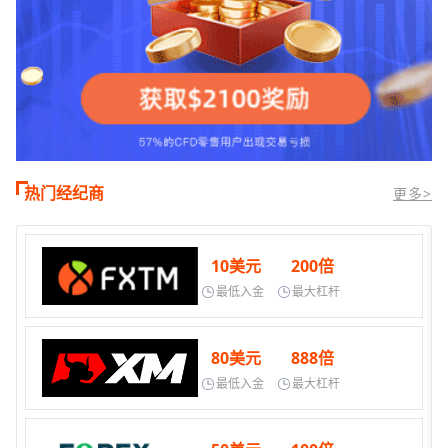
热门经纪商
更多>
10美元
200倍
最低入金
最大杠杆
80美元
888倍
最低入金
最大杠杆