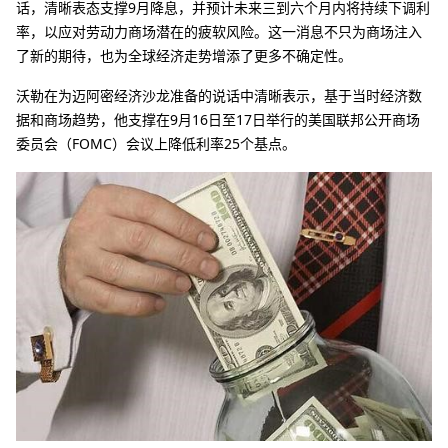
话，清晰表态支撑9月降息，并预计未来三到六个月内将持续下调利
率，以应对劳动力商场潜在的疲软风险。这一消息不只为商场注入
了新的期待，也为全球经济走势增添了更多不确定性。
沃勒在为迈阿密经济沙龙准备的说话中清晰表示，基于当时经济数
据和商场趋势，他支撑在9月16日至17日举行的美国联邦公开商场
委员会（FOMC）会议上降低利率25个基点。