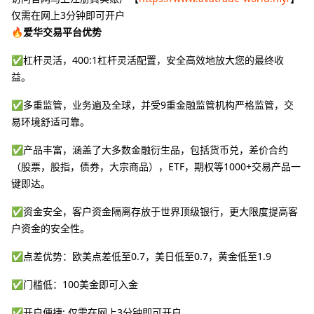
仅需在网上3分钟即可开户
🔥爱华交易平台优势
✅杠杆灵活，400:1杠杆灵活配置，安全高效地放大您的最终收
益。
✅多重监管，业务遍及全球，并受9重金融监管机构严格监管，交
易环境舒适可靠。
✅产品丰富，涵盖了大多数金融衍生品，包括货币兑，差价合约
（股票，股指，债券，大宗商品），ETF，期权等1000+交易产品一
键即达。
✅资金安全，客户资金隔离存放于世界顶级银行，更大限度提高客
户资金的安全性。
✅点差优势：欧美点差低至0.7，美日低至0.7，黄金低至1.9
✅门槛低：100美金即可入金
✅开户便捷: 仅需在网上3分钟即可开户