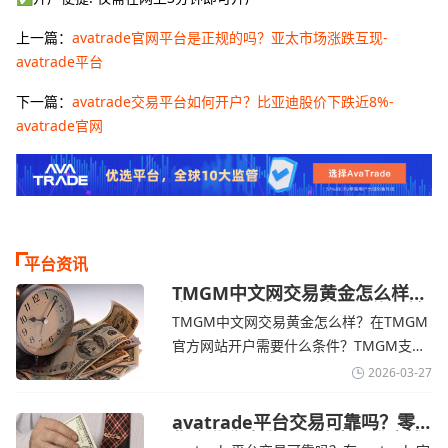
上一篇：
avatrade官网平台是正规的吗？亚太市场涨跌互现-
avatrade平台
下一篇：
avatrade交易平台如何开户？比亚迪股价下跌近8%-
avatrade官网
平台资讯
TMGM中文网交易黄金怎么样？
金价下跌，市场评估伊朗停火前
TMGM中文网交易黄金怎么样？在TMGM
景-TMGM官网
官方网站开户需要什么条件？‌‌‌TMGM支持
全球主流的MT4/MT5平台，同时提供功能
2026-03-27
丰富的自研移动应用，支持模拟交易和风
险管理工具。通过TMGM官网交易资讯了
avatrade平台交易可靠吗？零
售企业称中东地区冲突正推高成
解，金价周四回落，受​美元走强和油价上