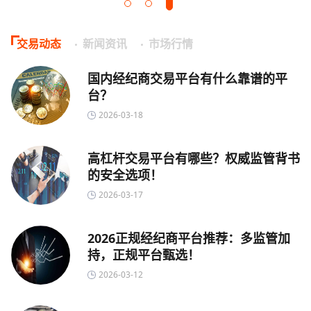
交易动态
新闻资讯
市场行情
国内经纪商交易平台有什么靠谱的平
台？
2026-03-18
高杠杆交易平台有哪些？权威监管背书
的安全选项！
2026-03-17
2026正规经纪商平台推荐：多监管加
持，正规平台甄选！
2026-03-12