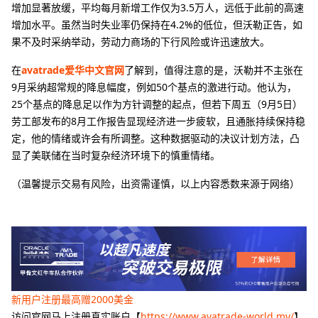
增加显著放缓，平均每月新增工作仅为3.5万人，远低于此前的高速
增加水平。虽然当时失业率仍保持在4.2%的低位，但沃勒正告，如
果不及时采纳举动，劳动力商场的下行风险或许迅速放大。
在
avatrade爱华中文官网
了解到，值得注意的是，沃勒并不主张在
9月采纳超常规的降息幅度，例如50个基点的激进行动。他认为，
25个基点的降息足以作为方针调整的起点，但若下周五（9月5日）
劳工部发布的8月工作报告显现经济进一步疲软，且通胀持续保持稳
定，他的情绪或许会有所调整。这种数据驱动的决议计划方法，凸
显了美联储在当时复杂经济环境下的慎重情绪。
（温馨提示交易有风险，出资需谨慎，以上内容悉数来源于网络）
新用户注册最高赠2000美金
访问官网马上注册真实账户【
https://www.avatrade-world.my/
】