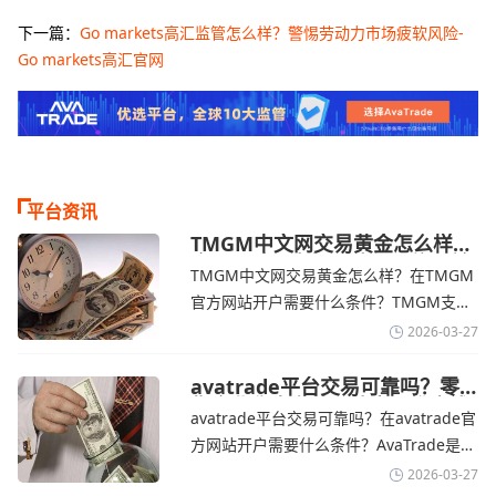
下一篇：
Go markets高汇监管怎么样？警惕劳动力市场疲软风险-
Go markets高汇官网
平台资讯
TMGM中文网交易黄金怎么样？
金价下跌，市场评估伊朗停火前
TMGM中文网交易黄金怎么样？在TMGM
景-TMGM官网
官方网站开户需要什么条件？‌‌‌TMGM支持
全球主流的MT4/MT5平台，同时提供功能
2026-03-27
丰富的自研移动应用，支持模拟交易和风
险管理工具。通过TMGM官网交易资讯了
avatrade平台交易可靠吗？零
售企业称中东地区冲突正推高成
解，金价周四回落，受​美元走强和油价上
avatrade平台交易可靠吗？在avatrade官
本avatrade官网
涨，使通胀担忧保持不变‌对加息的持续预
方网站开户需要什么条件？‌‌‌AvaTrade是一
期
个在交易优势和可靠性两方面都非常均衡
2026-03-27