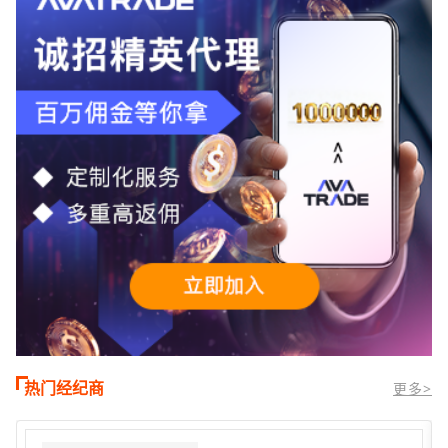
时段,油价暴跌逾6%,布伦特原油跌破每桶
100美元
热门经纪商
更多>