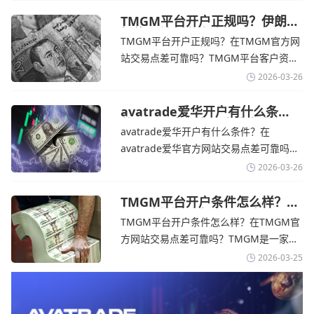
的平台。它非常适合重视资金安全、希望
在学习和探索中成长的新手交易者。通过
TMGM平台开户正规吗？伊朗仍
拒绝与美国直接谈判-TMGM官
avatrade官网交易资讯了解，零售企业警
TMGM平台开户正规吗？在TMGM官方网
网
告称，中东地区的冲突正在推高成本，如
站交易点差可靠吗？‌‌‌TMGM平台客户资金
果战争持续时间超出短期
存放在澳大利亚国民银行等顶级银行的独
2026-03-26
立账户中，与公司运营资金分离。通过
TMGM官网交易资讯了解，伊朗外交部长
avatrade爱华开户有什么条
件？亚洲市场交易喜忧参半-
表示，尽管德黑兰高级官员正在审查美国
avatrade爱华开户有什么条件？在
avatrade爱华官网
结束战争的提议
avatrade爱华官方网站交易点差可靠吗？‌‌‌
avatrade爱华平台的新手可以用很小的成
2026-03-26
本开始实盘交易，试错成本低，支持行业
标准的MT4、MT5，以及自研的
TMGM平台开户条件怎么样？美
伊和谈传闻引发油价暴跌-
AvaTradeGO和AvaOptions。通过
TMGM平台开户条件怎么样？在TMGM官
TMGM官网
avatrade爱华官网交易资讯了解，据伊朗
方网站交易点差可靠吗？‌‌‌TMGM是一家交
伊斯兰共和国外交部长称
易成本极低、产品极其丰富、ASIC监管
2026-03-25
+千万保险加持的全球知名经纪商，特别适
合活跃交易者和股票CFD投资者。通过
TMGM官网交易资讯了解，周三亚洲交易