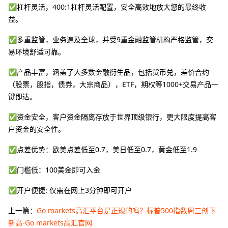
✅杠杆灵活，400:1杠杆灵活配置，安全高效地放大您的最终收
益。
✅多重监管，业务遍及全球，并受9重金融监管机构严格监管，交
易环境舒适可靠。
✅产品丰富，涵盖了大多数金融衍生品，包括货币兑，差价合约
（股票，股指，债券，大宗商品），ETF，期权等1000+交易产品一
键即达。
✅资金安全，客户资金隔离存放于世界顶级银行，更大限度提高客
户资金的安全性。
✅点差优势：欧美点差低至0.7，美日低至0.7，黄金低至1.9
✅门槛低：100美金即可入金
✅开户便捷: 仅需在网上3分钟即可开户
上一篇：
Go markets高汇平台是正规的吗？标普500指数周三创下
新高-Go markets高汇官网