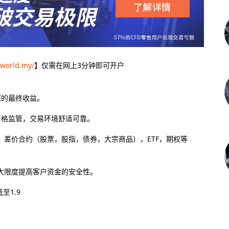
-world.my/
】仅需在网上3分钟即可开户
您的最终收益。
严格监管，交易环境舒适可靠。
差价合约（股票，股指，债券，大宗商品），ETF，期权等
大限度提高客户资金的安全性。
至1.9