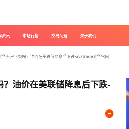
闻资讯
市场行情
交易问题
关于我们
ade爱华开户正规吗？油价在美联储降息后下跌-avatrade爱华官网
正规吗？油价在美联储降息后下跌-