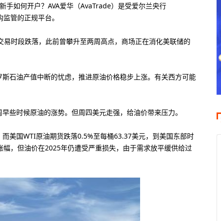
新手如何开户？AVA爱华（AvaTrade）是受‌爱尔兰央行
威机构监管的正规平台。
亚洲交易时段跌落，此前曾攀升至两周高点，商场正在消化美联储的
罗斯石油产值中断的忧虑，推进原油价格稳步上涨。有关西方可能
。
周早些时候原油的涨势。但周四美元走强，给油价带来压力。
，而美国WTI原油期货跌落0.5%至每桶63.37美元，到美国东部时
一些涨幅，但油价在2025年仍遭受严重损失，由于需求放平缓供给过
0倍
50美元
100倍
大杠杆
最低入金
最大杠杆
0倍
500美元
500倍
大杠杆
最低入金
最大杠杆