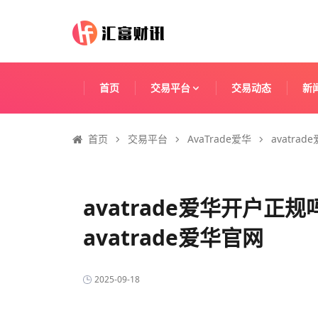
首页
交易平台
交易动态
新
首页
交易平台
AvaTrade爱华
avatr
avatrade爱华开户
avatrade爱华官网
2025-09-18