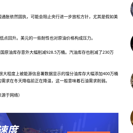
国通胀依然固执，可能会阻止央行进一步放松方针，尤其是假如美
半低点回升。美元的一些耐性也对原油价格构成压力。
国原油库存意外大幅削减928.5万桶。汽油库存也削减了230万
很大程度上被能源信息署数据显示的馏分油库存大幅添加400万桶
的需求在冬天降临前正在降温，这一般意味着石油需求削弱。
来源于网络）