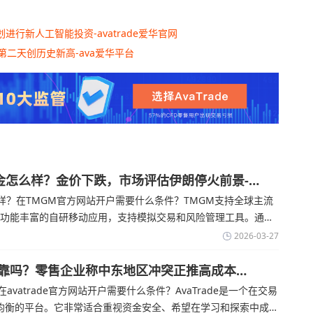
划进行新人工智能投资-avatrade爱华官网
第二天创历史新高-ava爱华平台
金怎么样？金价下跌，市场评估伊朗停火前景-
？在TMGM官方网站开户需要什么条件？‌‌‌TMGM支持全球主流
提供功能丰富的自研移动应用，支持模拟交易和风险管理工具。通过
金价周四回落，受​美元走强和油价上涨，使通胀担忧保持不变‌对
2026-03-27
交易可靠吗？零售企业称中东地区冲突正推高成本
在avatrade官方网站开户需要什么条件？‌‌‌AvaTrade是一个在交易
均衡的平台。它非常适合重视资金安全、希望在学习和探索中成长