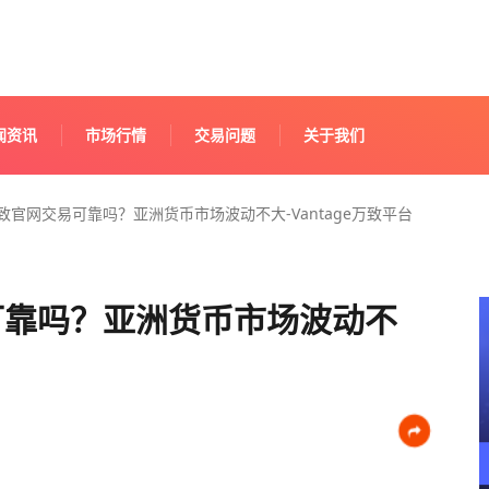
闻资讯
市场行情
交易问题
关于我们
e万致官网交易可靠吗？亚洲货币市场波动不大-Vantage万致平台
易可靠吗？亚洲货币市场波动不