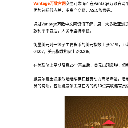
Vantage万致官网
交易可靠吗？在Vantage万致官
优势包括‌低点差、多资产交易、ASIC监管‌等。
通过Vantage万致中文网资讯了解，周一大多数亚
款利率不变后，人民币坚持平稳。
衡量美元对一篮子主要货币的美元指数上涨0.1%，
04:07，美元指数期货上涨0.2%。
在美联储上星期降息25个基点后，美元出现反弹，但
鲍威尔着重通胀危险继续存在且劳动力商场降温，暗
员的说话。包括鲍威尔主席在内的约10位美联储官员
10美元
20
最低入金
最
80美元
88
最低入金
最