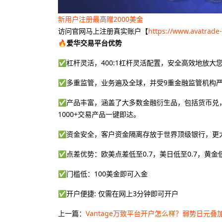
新用户注册最高赠2000美金
访问官网马上注册真实账户【
https://www.avatrade
🔥爱华交易平台优势
✅杠杆灵活，400:1杠杆灵活配置，安全高效地放大
✅多重监管，业务遍及全球，并受9重金融监管机构
✅产品丰富，涵盖了大多数金融衍生品，包括货币兑，
1000+交易产品一键即达。
✅资金安全，客户资金隔离存放于世界顶级银行，更
✅点差优势：欧美点差低至0.7，美日低至0.7，黄金低
✅门槛低：100美金即可入金
✅开户便捷: 仅需在网上3分钟即可开户
上一篇：
Vantage万致平台开户怎么样？弱势日元叠加