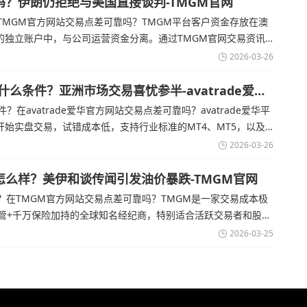
吗？伊朗仍拒绝与美国直接谈判-TMGM官网
MGM官方网站交易点差可靠吗？‌‌‌TMGM平台客户资金存放在澳
的独立账户中，与公司运营资金分离。通过TMGM官网交易资讯
尽管德黑兰高级官员正在审查美国结束战争的提议
2026-03-26
有什么条件？亚洲市场交易喜忧参半-avatrade爱华
件？在avatrade爱华官方网站交易点差可靠吗？‌‌‌avatrade爱华平
始实盘交易，试错成本低，支持行业标准的MT4、MT5，以及
aOptions。通过avatrade爱华官网交易资讯了解，据伊朗伊斯兰共
2026-03-26
怎么样？美伊和谈传闻引发油价暴跌-TMGM官网
在TMGM官方网站交易点差可靠吗？‌‌‌TMGM是一家交易成本极
监管+千万保险加持的全球知名经纪商，特别适合活跃交易者和股票
官网交易资讯了解，周三亚洲交易时段,油价暴跌逾6%,布伦特原油跌
2026-03-25