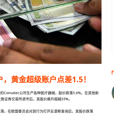
0倍
50美元
100倍
大杠杆
最低入金
最大杠杆
0倍
1美元
400倍
大杠杆
最低入金
最大杠杆
，黄金超级账户点差1.5！
Convatec公司生产各种医疗器械，股价跌落5.6%。在其他新
布方案从伦敦证券交易所退市后，其股价飙升超越33%。
跌落，在欧盟委员会对其行为打开反垄断查询后，其股价跌落