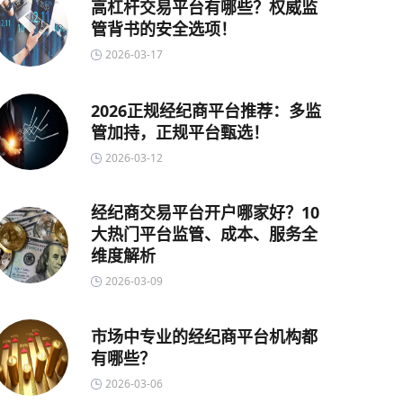
高杠杆交易平台有哪些？权威监
管背书的安全选项！
2026-03-17
2026正规经纪商平台推荐：多监
管加持，正规平台甄选！
2026-03-12
经纪商交易平台开户哪家好？10
大热门平台监管、成本、服务全
维度解析
2026-03-09
市场中专业的经纪商平台机构都
有哪些？
2026-03-06