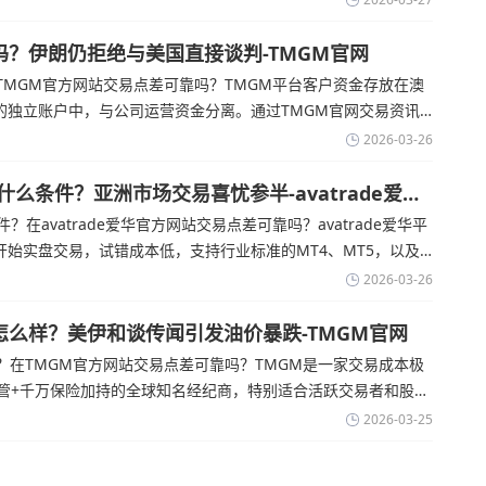
超出短期
吗？伊朗仍拒绝与美国直接谈判-TMGM官网
MGM官方网站交易点差可靠吗？‌‌‌TMGM平台客户资金存放在澳
的独立账户中，与公司运营资金分离。通过TMGM官网交易资讯
尽管德黑兰高级官员正在审查美国结束战争的提议
2026-03-26
有什么条件？亚洲市场交易喜忧参半-avatrade爱华
件？在avatrade爱华官方网站交易点差可靠吗？‌‌‌avatrade爱华平
始实盘交易，试错成本低，支持行业标准的MT4、MT5，以及
aOptions。通过avatrade爱华官网交易资讯了解，据伊朗伊斯兰共
2026-03-26
怎么样？美伊和谈传闻引发油价暴跌-TMGM官网
在TMGM官方网站交易点差可靠吗？‌‌‌TMGM是一家交易成本极
监管+千万保险加持的全球知名经纪商，特别适合活跃交易者和股票
官网交易资讯了解，周三亚洲交易时段,油价暴跌逾6%,布伦特原油跌
2026-03-25