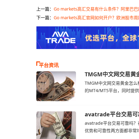
上一篇：
Go markets高汇交易有什么条件？阿里巴巴股
下一篇：
Go markets高汇官网如何开户？欧洲股市周四
平台资讯
TMGM中文网交易黄
TMGM官网
TMGM中文网交易黄金怎么样
的MT4/MT5平台，同时
TMGM官网交易资讯了解，
加息的持续预期
avatrade平台
avatrade官网
avatrade平台交易可靠吗？
优势和可靠性两方面都非常
的新手交易者。通过avat