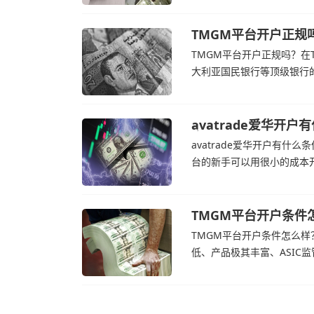
高成本，如果战争持续时间
TMGM平台开户正规
TMGM平台开户正规吗？在T
大利亚国民银行等顶级银行
了解，伊朗外交部长表示，
avatrade爱华开户
官网
avatrade爱华开户有什么条
台的新手可以用很小的成本开
自研的AvaTradeGO和Av
和国外交部长称
TMGM平台开户条件
TMGM平台开户条件怎么样？
低、产品极其丰富、ASIC
CFD投资者。通过TMGM
破每桶100美元