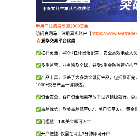
新用户注册最高赠2000美金
访问官网马上注册真实账户【
https://www.avatrade
🔥爱华交易平台优势
✅杠杆灵活，400:1杠杆灵活配置，安全高效地放大
✅多重监管，业务遍及全球，并受9重金融监管机构
✅产品丰富，涵盖了大多数金融衍生品，包括货币兑，
1000+交易产品一键即达。
✅资金安全，客户资金隔离存放于世界顶级银行，更
✅点差优势：欧美点差低至0.7，美日低至0.7，黄金低
✅门槛低：100美金即可入金
✅开户便捷: 仅需在网上3分钟即可开户