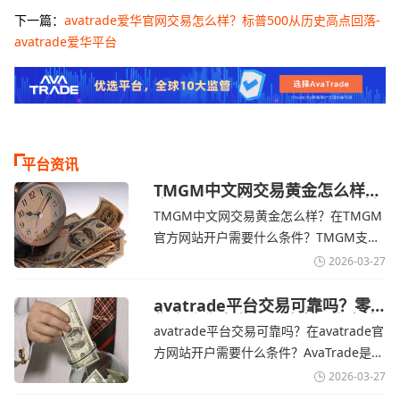
下一篇：
avatrade爱华官网交易怎么样？标普500从历史高点回落-
avatrade爱华平台
平台资讯
TMGM中文网交易黄金怎么样？
金价下跌，市场评估伊朗停火前
TMGM中文网交易黄金怎么样？在TMGM
景-TMGM官网
官方网站开户需要什么条件？‌‌‌TMGM支持
全球主流的MT4/MT5平台，同时提供功能
2026-03-27
丰富的自研移动应用，支持模拟交易和风
险管理工具。通过TMGM官网交易资讯了
avatrade平台交易可靠吗？零
售企业称中东地区冲突正推高成
解，金价周四回落，受​美元走强和油价上
avatrade平台交易可靠吗？在avatrade官
本avatrade官网
涨，使通胀担忧保持不变‌对加息的持续预
方网站开户需要什么条件？‌‌‌AvaTrade是一
期
个在交易优势和可靠性两方面都非常均衡
2026-03-27
的平台。它非常适合重视资金安全、希望