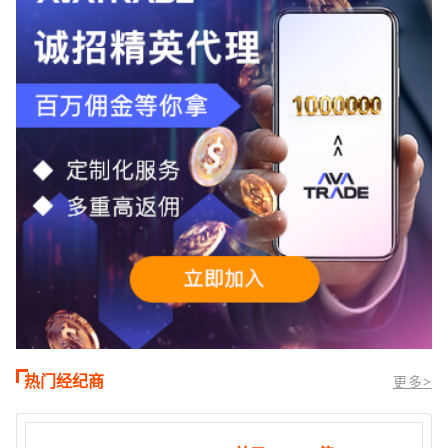
时段,油价暴跌逾6%,布伦特原油跌破每桶
100美元
热门经纪商
更多>