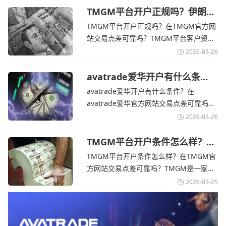
在学习和探索中成长的新手交易者。通过
TMGM平台开户正规吗？伊朗仍
拒绝与美国直接谈判-TMGM官
avatrade官网交易资讯了解，零售企业警
TMGM平台开户正规吗？在TMGM官方网
网
告称，中东地区的冲突正在推高成本，如
站交易点差可靠吗？‌‌‌TMGM平台客户资金
果战争持续时间超出短期
存放在澳大利亚国民银行等顶级银行的独
2026-03-26
立账户中，与公司运营资金分离。通过
TMGM官网交易资讯了解，伊朗外交部长
avatrade爱华开户有什么条
件？亚洲市场交易喜忧参半-
表示，尽管德黑兰高级官员正在审查美国
avatrade爱华开户有什么条件？在
avatrade爱华官网
结束战争的提议
avatrade爱华官方网站交易点差可靠吗？‌‌‌
avatrade爱华平台的新手可以用很小的成
2026-03-26
本开始实盘交易，试错成本低，支持行业
标准的MT4、MT5，以及自研的
TMGM平台开户条件怎么样？美
伊和谈传闻引发油价暴跌-
AvaTradeGO和AvaOptions。通过
TMGM平台开户条件怎么样？在TMGM官
TMGM官网
avatrade爱华官网交易资讯了解，据伊朗
方网站交易点差可靠吗？‌‌‌TMGM是一家交
伊斯兰共和国外交部长称
易成本极低、产品极其丰富、ASIC监管
2026-03-25
+千万保险加持的全球知名经纪商，特别适
合活跃交易者和股票CFD投资者。通过
TMGM官网交易资讯了解，周三亚洲交易