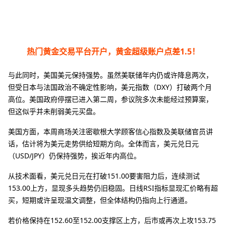
热门黄金交易平台开户，黄金超级账户点差1.5！
与此同时，美国美元保持强势。虽然美联储年内仍或许降息两次，
但受日本与法国政治不确定性影响，美元指数（DXY）打破两个月
高位。美国政府停摆已进入第二周，参议院多次未能经过预算案，
但这似乎并未削弱美元买盘。
美国方面，本周商场关注密歇根大学顾客信心指数及美联储官员讲
话，估计将为美元走势供给短期方向。全体而言，美元兑日元
（USD/JPY）仍保持强势，挨近年内高位。
从技术面看，美元兑日元在打破151.00要害阻力后，连续测试
153.00上方，显现多头趋势仍旧稳固。日线RSI指标显现汇价略有超
买，短期或许呈现温文调整，但全体结构仍指向上行通道。
若价格保持在152.60至152.00支撑区上方，后市或再次上攻153.75