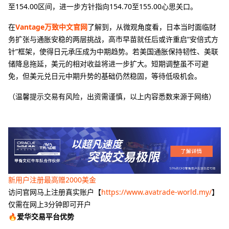
至154.00区间，进一步方针指向154.70至155.00心思关口。
在
Vantage万致中文官网
了解到，从微观角度看，日本当时面临财
务扩张与通胀安稳的两层挑战，高市早苗就任后或许重启“安倍式方
针”框架，使得日元承压成为中期趋势。若美国通胀保持韧性、美联
储降息拖延，美元的相对收益将进一步扩大。短期调整虽不可避
免，但美元兑日元中期升势的基础仍然稳固，等待低吸机会。
（温馨提示交易有风险，出资需谨慎，以上内容悉数来源于网络）
新用户注册最高赠2000美金
访问官网马上注册真实账户【
https://www.avatrade-world.my/
】
仅需在网上3分钟即可开户
🔥爱华交易平台优势