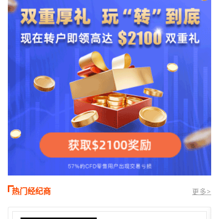
时段,油价暴跌逾6%,布伦特原油跌破每桶
100美元
热门经纪商
更多>