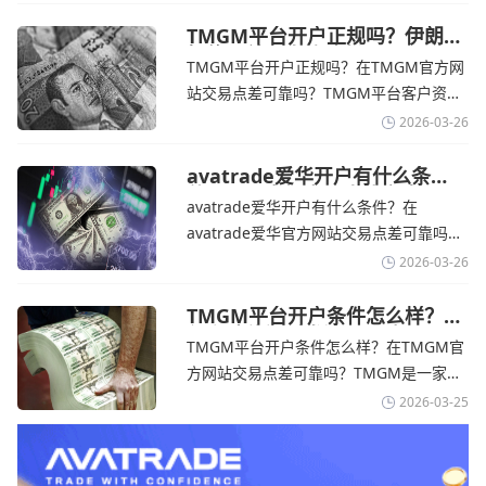
的平台。它非常适合重视资金安全、希望
在学习和探索中成长的新手交易者。通过
TMGM平台开户正规吗？伊朗仍
拒绝与美国直接谈判-TMGM官
avatrade官网交易资讯了解，零售企业警
TMGM平台开户正规吗？在TMGM官方网
网
告称，中东地区的冲突正在推高成本，如
站交易点差可靠吗？‌‌‌TMGM平台客户资金
果战争持续时间超出短期
存放在澳大利亚国民银行等顶级银行的独
2026-03-26
立账户中，与公司运营资金分离。通过
TMGM官网交易资讯了解，伊朗外交部长
avatrade爱华开户有什么条
件？亚洲市场交易喜忧参半-
表示，尽管德黑兰高级官员正在审查美国
avatrade爱华开户有什么条件？在
avatrade爱华官网
结束战争的提议
avatrade爱华官方网站交易点差可靠吗？‌‌‌
avatrade爱华平台的新手可以用很小的成
2026-03-26
本开始实盘交易，试错成本低，支持行业
标准的MT4、MT5，以及自研的
TMGM平台开户条件怎么样？美
伊和谈传闻引发油价暴跌-
AvaTradeGO和AvaOptions。通过
TMGM平台开户条件怎么样？在TMGM官
TMGM官网
avatrade爱华官网交易资讯了解，据伊朗
方网站交易点差可靠吗？‌‌‌TMGM是一家交
伊斯兰共和国外交部长称
易成本极低、产品极其丰富、ASIC监管
2026-03-25
+千万保险加持的全球知名经纪商，特别适
合活跃交易者和股票CFD投资者。通过
TMGM官网交易资讯了解，周三亚洲交易