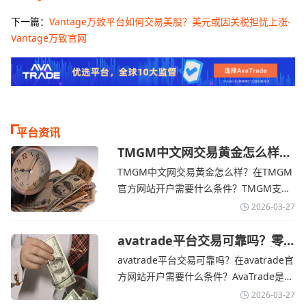
下一篇：
Vantage万致平台如何交易美股？美元或因关税担忧上涨-
Vantage万致官网
平台资讯
TMGM中文网交易黄金怎么样？
金价下跌，市场评估伊朗停火前
TMGM中文网交易黄金怎么样？在TMGM
景-TMGM官网
官方网站开户需要什么条件？‌‌‌TMGM支持
全球主流的MT4/MT5平台，同时提供功能
2026-03-27
丰富的自研移动应用，支持模拟交易和风
险管理工具。通过TMGM官网交易资讯了
avatrade平台交易可靠吗？零
售企业称中东地区冲突正推高成
解，金价周四回落，受​美元走强和油价上
avatrade平台交易可靠吗？在avatrade官
本avatrade官网
涨，使通胀担忧保持不变‌对加息的持续预
方网站开户需要什么条件？‌‌‌AvaTrade是一
期
个在交易优势和可靠性两方面都非常均衡
2026-03-27