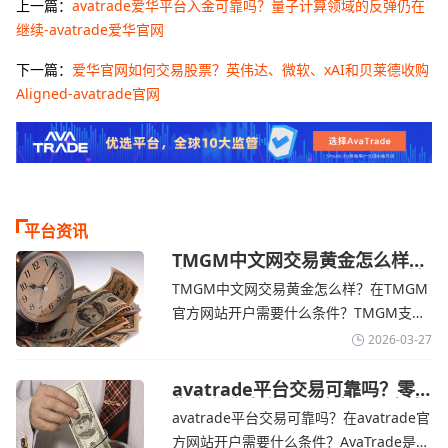
上一篇：
avatrade爱华平台入金可靠吗？量子计算领域的反弹仍在
继续-avatrade爱华官网
下一篇：
爱华官网如何交易股票？英伟达、微软、xAI和贝莱德收购
Aligned-avatrade官网
平台资讯
TMGM中文网交易黄金怎么样？
金价下跌，市场评估伊朗停火前
TMGM中文网交易黄金怎么样？在TMGM
景-TMGM官网
官方网站开户需要什么条件？‌‌‌TMGM支持
全球主流的MT4/MT5平台，同时提供功能
2026-03-27
丰富的自研移动应用，支持模拟交易和风
险管理工具。通过TMGM官网交易资讯了
avatrade平台交易可靠吗？零
售企业称中东地区冲突正推高成
解，金价周四回落，受​美元走强和油价上
avatrade平台交易可靠吗？在avatrade官
本avatrade官网
涨，使通胀担忧保持不变‌对加息的持续预
方网站开户需要什么条件？‌‌‌AvaTrade是一