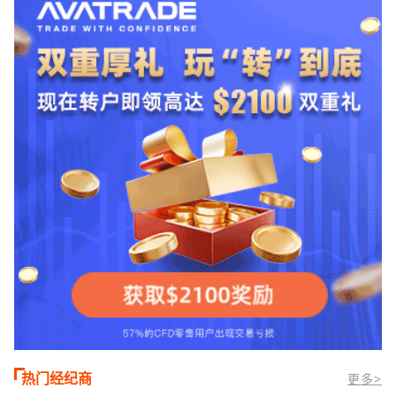
合活跃交易者和股票CFD投资者。通过
TMGM官网交易资讯了解，周三亚洲交易
时段,油价暴跌逾6%,布伦特原油跌破每桶
100美元
热门经纪商
更多>