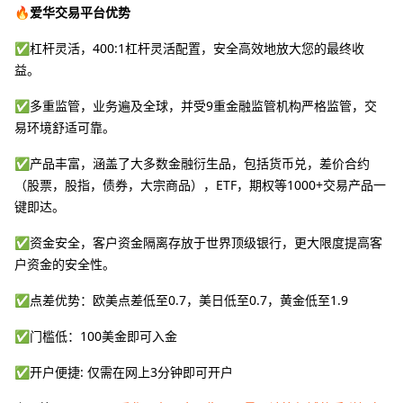
🔥爱华交易平台优势
✅杠杆灵活，400:1杠杆灵活配置，安全高效地放大您的最终收
益。
✅多重监管，业务遍及全球，并受9重金融监管机构严格监管，交
易环境舒适可靠。
✅产品丰富，涵盖了大多数金融衍生品，包括货币兑，差价合约
（股票，股指，债券，大宗商品），ETF，期权等1000+交易产品一
键即达。
✅资金安全，客户资金隔离存放于世界顶级银行，更大限度提高客
户资金的安全性。
✅点差优势：欧美点差低至0.7，美日低至0.7，黄金低至1.9
✅门槛低：100美金即可入金
✅开户便捷: 仅需在网上3分钟即可开户