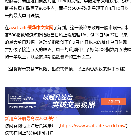
威胁要对我国进口商品加征100%的关税，导致股市大幅跌落。道琼
斯指数周五跌落了800多点，而标普500指数则呈现了自4月10日以
来的最大单日跌幅。
在
avatrade爱华中文官网
了解到，这一谈论导致周一股市飙升。标
普500指数和道琼斯指数当日均上涨超越1%，创下自5月27日以来
的最大单日涨幅。道琼斯指数创下自9月11日以来的最佳单日体现，
并打破了接连五天的跌落。周一的反弹回吐了标普500指数周五跌幅
的一半以上，以及道琼斯指数暴降的三分之二。
（温馨提示交易有风险，出资需谨慎，以上内容悉数来源于网络）
新用户注册最高赠2000美金
访问官网马上注册真实账户【
https://www.avatrade-world.my/
】
仅需在网上3分钟即可开户