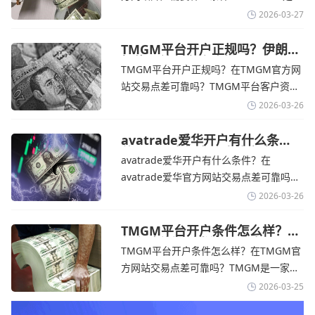
期
个在交易优势和可靠性两方面都非常均衡
2026-03-27
的平台。它非常适合重视资金安全、希望
在学习和探索中成长的新手交易者。通过
TMGM平台开户正规吗？伊朗仍
拒绝与美国直接谈判-TMGM官
avatrade官网交易资讯了解，零售企业警
TMGM平台开户正规吗？在TMGM官方网
网
告称，中东地区的冲突正在推高成本，如
站交易点差可靠吗？‌‌‌TMGM平台客户资金
果战争持续时间超出短期
存放在澳大利亚国民银行等顶级银行的独
2026-03-26
立账户中，与公司运营资金分离。通过
TMGM官网交易资讯了解，伊朗外交部长
avatrade爱华开户有什么条
件？亚洲市场交易喜忧参半-
表示，尽管德黑兰高级官员正在审查美国
avatrade爱华开户有什么条件？在
avatrade爱华官网
结束战争的提议
avatrade爱华官方网站交易点差可靠吗？‌‌‌
avatrade爱华平台的新手可以用很小的成
2026-03-26
本开始实盘交易，试错成本低，支持行业
标准的MT4、MT5，以及自研的
TMGM平台开户条件怎么样？美
伊和谈传闻引发油价暴跌-
AvaTradeGO和AvaOptions。通过
TMGM平台开户条件怎么样？在TMGM官
TMGM官网
avatrade爱华官网交易资讯了解，据伊朗
方网站交易点差可靠吗？‌‌‌TMGM是一家交
伊斯兰共和国外交部长称
易成本极低、产品极其丰富、ASIC监管
2026-03-25
+千万保险加持的全球知名经纪商，特别适