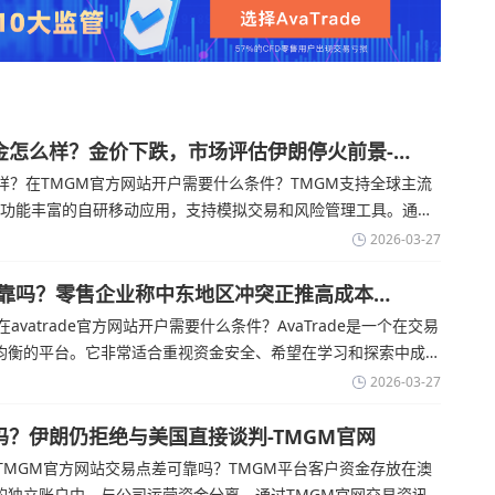
金怎么样？金价下跌，市场评估伊朗停火前景-
？在TMGM官方网站开户需要什么条件？‌‌‌TMGM支持全球主流
提供功能丰富的自研移动应用，支持模拟交易和风险管理工具。通过
金价周四回落，受​美元走强和油价上涨，使通胀担忧保持不变‌对
2026-03-27
交易可靠吗？零售企业称中东地区冲突正推高成本
在avatrade官方网站开户需要什么条件？‌‌‌AvaTrade是一个在交易
均衡的平台。它非常适合重视资金安全、希望在学习和探索中成长
rade官网交易资讯了解，零售企业警告称，中东地区的冲突正在推
2026-03-27
超出短期
吗？伊朗仍拒绝与美国直接谈判-TMGM官网
MGM官方网站交易点差可靠吗？‌‌‌TMGM平台客户资金存放在澳
的独立账户中，与公司运营资金分离。通过TMGM官网交易资讯