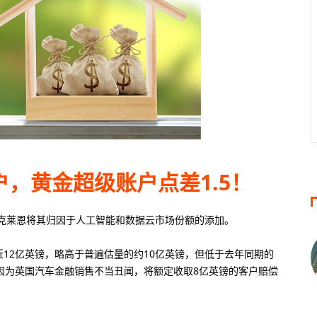
0倍
50美元
100倍
大杠杆
最低入金
最大杠杆
0倍
1美元
400倍
大杠杆
最低入金
最大杠杆
，黄金超级账户点差1.5！
·克莱恩将其归因于人工智能和数据云市场份额的添加。
12亿英镑，略高于普遍估量的约10亿英镑，但低于去年同期的
因为英国汽车金融销售不当丑闻，将额定收取8亿英镑的客户赔偿