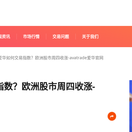
闻资讯
市场行情
交易问题
关于我们
de爱华如何交易指数？欧洲股市周四收涨-avatrade爱华官网
易指数？欧洲股市周四收涨-