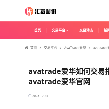
首页
交易平台
交易动态
新
首页
交易平台
AvaTrade爱华
avatra
avatrade爱华如何交
avatrade爱华官网
2025-10-24