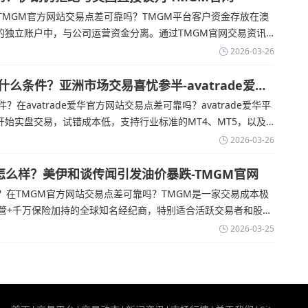
MGM官方网站交易点差可靠吗？‌‌‌TMGM平台客户资金存放在澳
的独立账户中，与公司运营资金分离。通过TMGM官网交易资讯
尽管德黑兰高级官员正在审查美国结束战争的提议
2026-03-26
有什么条件？亚洲市场交易喜忧参半-avatrade爱华
件？在avatrade爱华官方网站交易点差可靠吗？‌‌‌avatrade爱华平
始实盘交易，试错成本低，支持行业标准的MT4、MT5，以及
aOptions。通过avatrade爱华官网交易资讯了解，据伊朗伊斯兰共
2026-03-26
怎么样？美伊和谈传闻引发油价暴跌-TMGM官网
在TMGM官方网站交易点差可靠吗？‌‌‌TMGM是一家交易成本极
监管+千万保险加持的全球知名经纪商，特别适合活跃交易者和股票
官网交易资讯了解，周三亚洲交易时段,油价暴跌逾6%,布伦特原油跌
2026-03-25