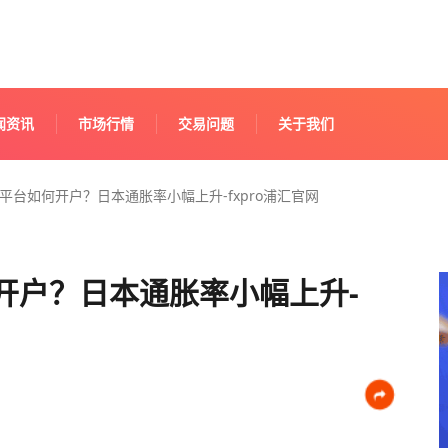
闻资讯
市场行情
交易问题
关于我们
交易平台如何开户？日本通胀率小幅上升-fxpro浦汇官网
何开户？日本通胀率小幅上升-