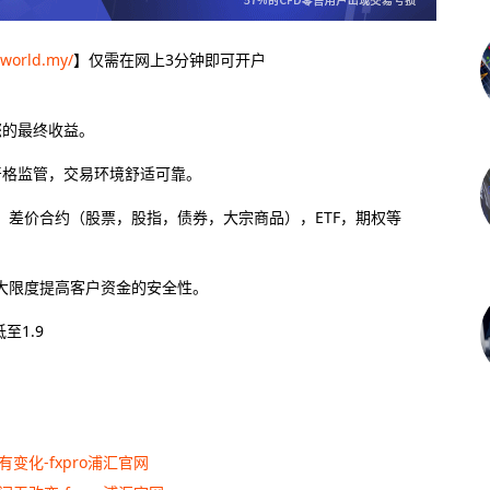
-world.my/
】仅需在网上3分钟即可开户
您的最终收益。
严格监管，交易环境舒适可靠。
差价合约（股票，股指，债券，大宗商品），ETF，期权等
大限度提高客户资金的安全性。
至1.9
变化-fxpro浦汇官网