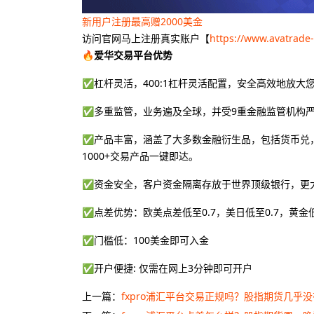
新用户注册最高赠2000美金
访问官网马上注册真实账户【
https://www.avatrade
🔥爱华交易平台优势
✅杠杆灵活，400:1杠杆灵活配置，安全高效地放大
✅多重监管，业务遍及全球，并受9重金融监管机构
✅产品丰富，涵盖了大多数金融衍生品，包括货币兑，
1000+交易产品一键即达。
✅资金安全，客户资金隔离存放于世界顶级银行，更
✅点差优势：欧美点差低至0.7，美日低至0.7，黄金低
✅门槛低：100美金即可入金
✅开户便捷: 仅需在网上3分钟即可开户
上一篇：
fxpro浦汇平台交易正规吗？股指期货几乎没有