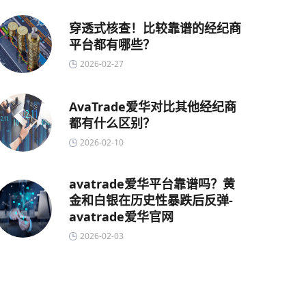
穿透式核查！比较靠谱的经纪商
平台都有哪些？
2026-02-27
AvaTrade爱华对比其他经纪商
都有什么区别？
2026-02-10
avatrade爱华平台靠谱吗？黄
金和白银在历史性暴跌后反弹-
avatrade爱华官网
2026-02-03