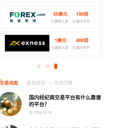
50美元
100倍
最低入金
最大杠杆
1美元
400倍
最低入金
最大杠杆
交易动态
新闻资讯
市场行情
国内经纪商交易平台有什么靠谱
的平台？
2026-03-18