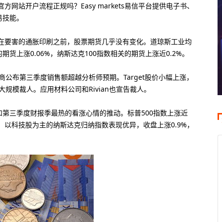
信官方网站开户流程正规吗？‌Easy markets易信平台提供电子书、
技能‌。
晚上，在要害的通胀印刷之前，股票期货几乎没有变化。道琼斯工业均
期货上涨0.06%，纳斯达克100指数相关的期货上涨近0.2%。
公布第三季度销售额超越分析师预期。Target股价小幅上涨，
规模裁人。应用材料公司和Rivian也宣告裁人。
第三季度财报季最热的看涨心情的推动。标普500指数上涨近
3%。以科技股为主的纳斯达克归纳指数表现优异，收盘上涨0.9%，
0倍
100美元
400倍
大杠杆
最低入金
最大杠杆
8倍
50美元
100倍
大杠杆
最低入金
最大杠杆