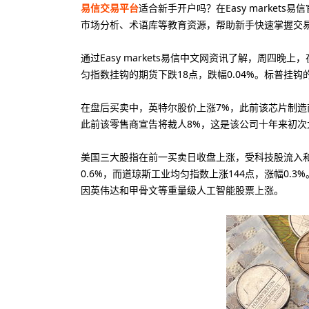
易信交易平台
适合新手开户吗？在Easy markets易
市场分析、术语库等教育资源，帮助新手快速掌握交易
通过Easy markets易信中文网资讯了解，周四
匀指数挂钩的期货下跌18点，跌幅0.04%。标普挂钩的
在盘后买卖中，英特尔股价上涨7%，此前该芯片制造商
此前该零售商宣告将裁人8%，这是该公司十年来初次大
美国三大股指在前一买卖日收盘上涨，受科技股流入和
0.6%，而道琼斯工业均匀指数上涨144点，涨幅0.
因英伟达和甲骨文等重量级人工智能股票上涨。
10美元
20
最低入金
最
80美元
88
最低入金
最