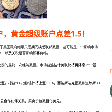
0倍
50美金
500倍倍
大杠杆
最低入金
最大杠杆
，黄金超级账户点差1.5！
0倍
100美元
400倍
大杠杆
最低入金
最大杠杆
鉴于美国政府继续关闭期间缺乏联邦数据，这可能是一个影响市场
象，以及关税是否影响顾客价格。
会议之前的最终一次经济数据。市场普遍估计美联储将再降息25个基
。标普500指数估计将上涨1.1%，而纳斯达克指数和道琼斯30
们的云合作伙伴关系，买卖价值数百亿美元。