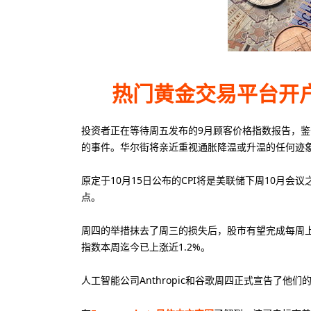
50美元
10
最低入金
最
热门黄金交易平台开户
1美元
40
最低入金
最
投资者正在等待周五发布的9月顾客价格指数报告，
的事件。华尔街将亲近重视通胀降温或升温的任何迹
原定于10月15日公布的CPI将是美联储下周10月
点。
周四的举措抹去了周三的损失后，股市有望完成每周上涨
指数本周迄今已上涨近1.2%。
人工智能公司Anthropic和谷歌周四正式宣告了他