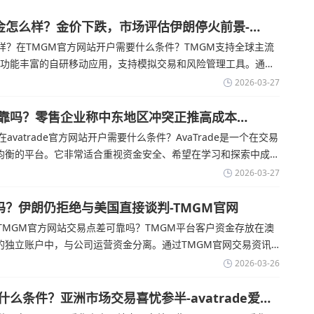
金怎么样？金价下跌，市场评估伊朗停火前景-
？在TMGM官方网站开户需要什么条件？‌‌‌TMGM支持全球主流
提供功能丰富的自研移动应用，支持模拟交易和风险管理工具。通过
金价周四回落，受​美元走强和油价上涨，使通胀担忧保持不变‌对
2026-03-27
交易可靠吗？零售企业称中东地区冲突正推高成本
在avatrade官方网站开户需要什么条件？‌‌‌AvaTrade是一个在交易
均衡的平台。它非常适合重视资金安全、希望在学习和探索中成长
rade官网交易资讯了解，零售企业警告称，中东地区的冲突正在推
2026-03-27
超出短期
吗？伊朗仍拒绝与美国直接谈判-TMGM官网
MGM官方网站交易点差可靠吗？‌‌‌TMGM平台客户资金存放在澳
的独立账户中，与公司运营资金分离。通过TMGM官网交易资讯
尽管德黑兰高级官员正在审查美国结束战争的提议
2026-03-26
有什么条件？亚洲市场交易喜忧参半-avatrade爱华