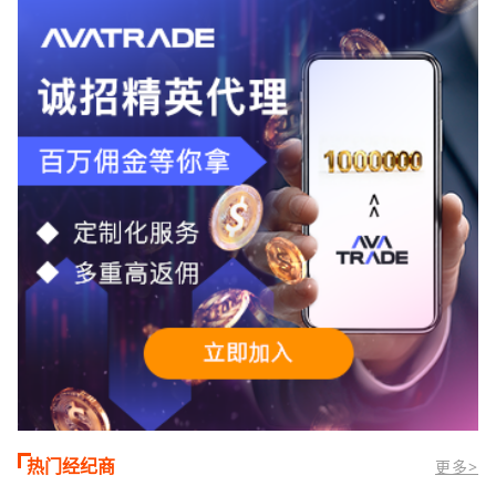
TMGM官网交易资讯了解，周三亚洲交易
时段,油价暴跌逾6%,布伦特原油跌破每桶
100美元
热门经纪商
更多>