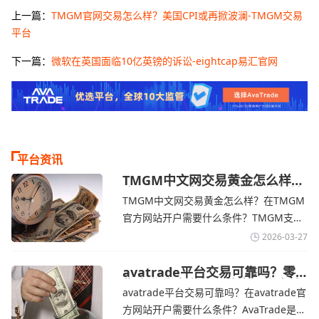
上一篇：
TMGM官网交易怎么样？美国CPI或再掀波澜-TMGM交易
平台
下一篇：
微软在英国面临10亿英镑的诉讼-eightcap易汇官网
平台资讯
TMGM中文网交易黄金怎么样？
金价下跌，市场评估伊朗停火前
TMGM中文网交易黄金怎么样？在TMGM
景-TMGM官网
官方网站开户需要什么条件？‌‌‌TMGM支持
全球主流的MT4/MT5平台，同时提供功能
2026-03-27
丰富的自研移动应用，支持模拟交易和风
险管理工具。通过TMGM官网交易资讯了
avatrade平台交易可靠吗？零
售企业称中东地区冲突正推高成
解，金价周四回落，受​美元走强和油价上
avatrade平台交易可靠吗？在avatrade官
本avatrade官网
涨，使通胀担忧保持不变‌对加息的持续预
方网站开户需要什么条件？‌‌‌AvaTrade是一