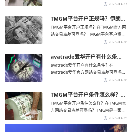
期
个在交易优势和可靠性两方面都非常均衡
2026-03-27
的平台。它非常适合重视资金安全、希望
在学习和探索中成长的新手交易者。通过
TMGM平台开户正规吗？伊朗仍
拒绝与美国直接谈判-TMGM官
avatrade官网交易资讯了解，零售企业警
TMGM平台开户正规吗？在TMGM官方网
网
告称，中东地区的冲突正在推高成本，如
站交易点差可靠吗？‌‌‌TMGM平台客户资金
果战争持续时间超出短期
存放在澳大利亚国民银行等顶级银行的独
2026-03-26
立账户中，与公司运营资金分离。通过
TMGM官网交易资讯了解，伊朗外交部长
avatrade爱华开户有什么条
件？亚洲市场交易喜忧参半-
表示，尽管德黑兰高级官员正在审查美国
avatrade爱华开户有什么条件？在
avatrade爱华官网
结束战争的提议
avatrade爱华官方网站交易点差可靠吗？‌‌‌
avatrade爱华平台的新手可以用很小的成
2026-03-26
本开始实盘交易，试错成本低，支持行业
标准的MT4、MT5，以及自研的
TMGM平台开户条件怎么样？美
伊和谈传闻引发油价暴跌-
AvaTradeGO和AvaOptions。通过
TMGM平台开户条件怎么样？在TMGM官
TMGM官网
avatrade爱华官网交易资讯了解，据伊朗
方网站交易点差可靠吗？‌‌‌TMGM是一家交
伊斯兰共和国外交部长称
易成本极低、产品极其丰富、ASIC监管
2026-03-25
+千万保险加持的全球知名经纪商，特别适
合活跃交易者和股票CFD投资者。通过