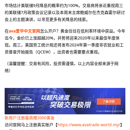
市场估计美联储9月降息的概率约为100%。交易商将亲近重视周三
的美联储7月政策会议记录以及本周末主席鲍威尔在杰克森霍尔研讨
会上的主题演讲，以寻觅更多有关降息的线索。
在
ava爱华中文官网
怎么开户？黄金往往在低利率环境中获益。今年
迄今，金价已上涨超越20%，并势将迎来2020年以来最佳年度体
现。周三，美国劳工统计局还将发布2024年第一季度非农就业和工
资普查开始报告（QCEW），出资者也需要要点重视。
（温馨提醒：交易有风险，投资需谨慎，以上内容全部来源于网
络）
新用户注册最高赠2000美金
访问官网马上注册真实账户【
https://www.avatrade-world.my/
】