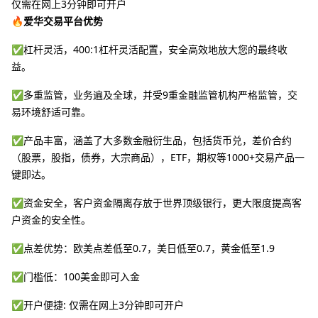
仅需在网上3分钟即可开户
🔥爱华交易平台优势
✅杠杆灵活，400:1杠杆灵活配置，安全高效地放大您的最终收
益。
✅多重监管，业务遍及全球，并受9重金融监管机构严格监管，交
易环境舒适可靠。
✅产品丰富，涵盖了大多数金融衍生品，包括货币兑，差价合约
（股票，股指，债券，大宗商品），ETF，期权等1000+交易产品一
键即达。
✅资金安全，客户资金隔离存放于世界顶级银行，更大限度提高客
户资金的安全性。
✅点差优势：欧美点差低至0.7，美日低至0.7，黄金低至1.9
✅门槛低：100美金即可入金
✅开户便捷: 仅需在网上3分钟即可开户