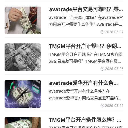
丰富的自研移动应用，支持模拟交易和风
险管理工具。通过TMGM官网交易资讯了
avatrade平台交易可靠吗？零
售企业称中东地区冲突正推高成
解，金价周四回落，受​美元走强和油价上
avatrade平台交易可靠吗？在avatrade官
本avatrade官网
涨，使通胀担忧保持不变‌对加息的持续预
方网站开户需要什么条件？‌‌‌AvaTrade是一
期
个在交易优势和可靠性两方面都非常均衡
2026-03-27
的平台。它非常适合重视资金安全、希望
在学习和探索中成长的新手交易者。通过
TMGM平台开户正规吗？伊朗仍
拒绝与美国直接谈判-TMGM官
avatrade官网交易资讯了解，零售企业警
TMGM平台开户正规吗？在TMGM官方网
网
告称，中东地区的冲突正在推高成本，如
站交易点差可靠吗？‌‌‌TMGM平台客户资金
果战争持续时间超出短期
存放在澳大利亚国民银行等顶级银行的独
2026-03-26
立账户中，与公司运营资金分离。通过
TMGM官网交易资讯了解，伊朗外交部长
avatrade爱华开户有什么条
件？亚洲市场交易喜忧参半-
表示，尽管德黑兰高级官员正在审查美国
avatrade爱华开户有什么条件？在
avatrade爱华官网
结束战争的提议
avatrade爱华官方网站交易点差可靠吗？‌‌‌
avatrade爱华平台的新手可以用很小的成
2026-03-26
本开始实盘交易，试错成本低，支持行业
标准的MT4、MT5，以及自研的
TMGM平台开户条件怎么样？美
伊和谈传闻引发油价暴跌-
AvaTradeGO和AvaOptions。通过
TMGM平台开户条件怎么样？在TMGM官