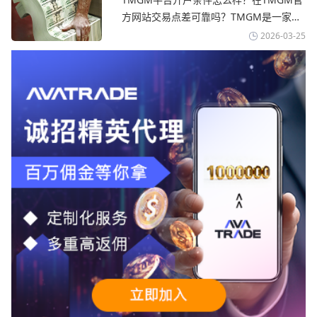
TMGM官网
avatrade爱华官网交易资讯了解，据伊朗
方网站交易点差可靠吗？‌‌‌TMGM是一家交
伊斯兰共和国外交部长称
易成本极低、产品极其丰富、ASIC监管
2026-03-25
+千万保险加持的全球知名经纪商，特别适
合活跃交易者和股票CFD投资者。通过
TMGM官网交易资讯了解，周三亚洲交易
时段,油价暴跌逾6%,布伦特原油跌破每桶
100美元