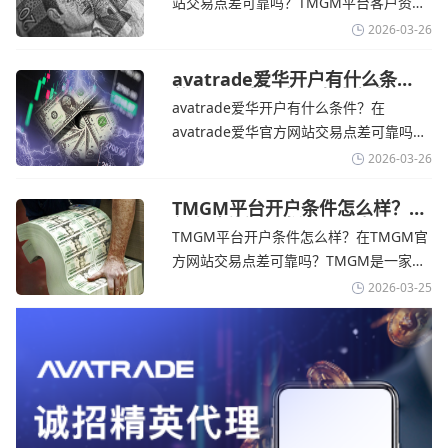
站交易点差可靠吗？‌‌‌TMGM平台客户资金
果战争持续时间超出短期
存放在澳大利亚国民银行等顶级银行的独
2026-03-26
立账户中，与公司运营资金分离。通过
TMGM官网交易资讯了解，伊朗外交部长
avatrade爱华开户有什么条
件？亚洲市场交易喜忧参半-
表示，尽管德黑兰高级官员正在审查美国
avatrade爱华开户有什么条件？在
avatrade爱华官网
结束战争的提议
avatrade爱华官方网站交易点差可靠吗？‌‌‌
avatrade爱华平台的新手可以用很小的成
2026-03-26
本开始实盘交易，试错成本低，支持行业
标准的MT4、MT5，以及自研的
TMGM平台开户条件怎么样？美
伊和谈传闻引发油价暴跌-
AvaTradeGO和AvaOptions。通过
TMGM平台开户条件怎么样？在TMGM官
TMGM官网
avatrade爱华官网交易资讯了解，据伊朗
方网站交易点差可靠吗？‌‌‌TMGM是一家交
伊斯兰共和国外交部长称
易成本极低、产品极其丰富、ASIC监管
2026-03-25
+千万保险加持的全球知名经纪商，特别适
合活跃交易者和股票CFD投资者。通过
TMGM官网交易资讯了解，周三亚洲交易
时段,油价暴跌逾6%,布伦特原油跌破每桶
100美元