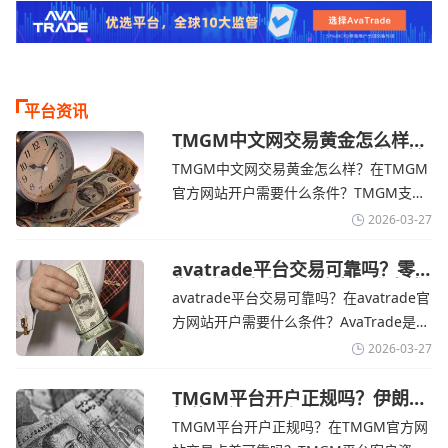
平台资讯
TMGM中文网交易黄金怎么样？
金价下跌，市场评估伊朗停火前
TMGM中文网交易黄金怎么样？在TMGM
景-TMGM官网
官方网站开户需要什么条件？‌‌‌TMGM支持
全球主流的MT4/MT5平台，同时提供功能
2026-03-27
丰富的自研移动应用，支持模拟交易和风
险管理工具。通过TMGM官网交易资讯了
avatrade平台交易可靠吗？零
售企业称中东地区冲突正推高成
解，金价周四回落，受​美元走强和油价上
avatrade平台交易可靠吗？在avatrade官
本avatrade官网
涨，使通胀担忧保持不变‌对加息的持续预
方网站开户需要什么条件？‌‌‌AvaTrade是一
期
个在交易优势和可靠性两方面都非常均衡
2026-03-27
的平台。它非常适合重视资金安全、希望
在学习和探索中成长的新手交易者。通过
TMGM平台开户正规吗？伊朗仍
拒绝与美国直接谈判-TMGM官
avatrade官网交易资讯了解，零售企业警
TMGM平台开户正规吗？在TMGM官方网
网
告称，中东地区的冲突正在推高成本，如