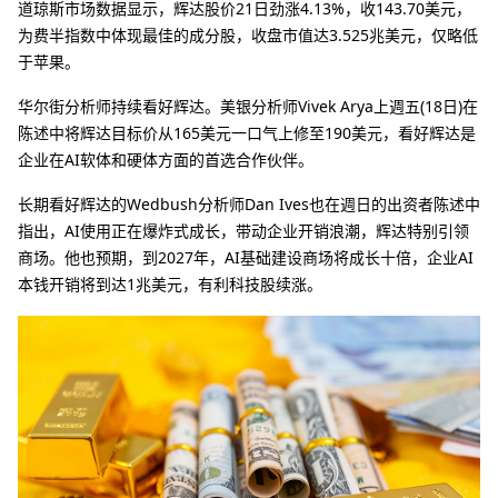
道琼斯市场数据显示，辉达股价21日劲涨4.13%，收143.70美元，
为费半指数中体现最佳的成分股，收盘市值达3.525兆美元，仅略低
于苹果。
华尔街分析师持续看好辉达。美银分析师Vivek Arya上週五(18日)在
陈述中将辉达目标价从165美元一口气上修至190美元，看好辉达是
企业在AI软体和硬体方面的首选合作伙伴。
长期看好辉达的Wedbush分析师Dan Ives也在週日的出资者陈述中
指出，AI使用正在爆炸式成长，带动企业开销浪潮，辉达特别引领
商场。他也预期，到2027年，AI基础建设商场将成长十倍，企业AI
本钱开销将到达1兆美元，有利科技股续涨。