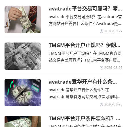
丰富的自研移动应用，支持模拟交易和风
险管理工具。通过TMGM官网交易资讯了
avatrade平台交易可靠吗？零
售企业称中东地区冲突正推高成
解，金价周四回落，受​美元走强和油价上
avatrade平台交易可靠吗？在avatrade官
本avatrade官网
涨，使通胀担忧保持不变‌对加息的持续预
方网站开户需要什么条件？‌‌‌AvaTrade是一
期
个在交易优势和可靠性两方面都非常均衡
2026-03-27
的平台。它非常适合重视资金安全、希望
在学习和探索中成长的新手交易者。通过
TMGM平台开户正规吗？伊朗仍
拒绝与美国直接谈判-TMGM官
avatrade官网交易资讯了解，零售企业警
TMGM平台开户正规吗？在TMGM官方网
网
告称，中东地区的冲突正在推高成本，如
站交易点差可靠吗？‌‌‌TMGM平台客户资金
果战争持续时间超出短期
存放在澳大利亚国民银行等顶级银行的独
2026-03-26
立账户中，与公司运营资金分离。通过
TMGM官网交易资讯了解，伊朗外交部长
avatrade爱华开户有什么条
件？亚洲市场交易喜忧参半-
表示，尽管德黑兰高级官员正在审查美国
avatrade爱华开户有什么条件？在
avatrade爱华官网
结束战争的提议
avatrade爱华官方网站交易点差可靠吗？‌‌‌
avatrade爱华平台的新手可以用很小的成
2026-03-26
本开始实盘交易，试错成本低，支持行业
标准的MT4、MT5，以及自研的
TMGM平台开户条件怎么样？美
伊和谈传闻引发油价暴跌-
AvaTradeGO和AvaOptions。通过
TMGM平台开户条件怎么样？在TMGM官