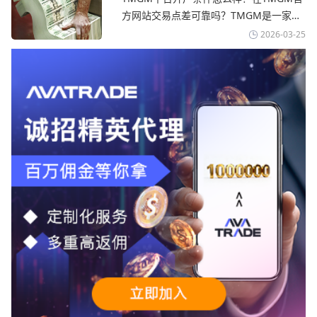
TMGM官网
avatrade爱华官网交易资讯了解，据伊朗
方网站交易点差可靠吗？‌‌‌TMGM是一家交
伊斯兰共和国外交部长称
易成本极低、产品极其丰富、ASIC监管
2026-03-25
+千万保险加持的全球知名经纪商，特别适
合活跃交易者和股票CFD投资者。通过
TMGM官网交易资讯了解，周三亚洲交易
时段,油价暴跌逾6%,布伦特原油跌破每桶
100美元