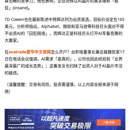
算范畴的竞争力；他也表明，企业对辉达AI晶片的需求堪称「疯
狂」(insane)。
TD Cowen也在最新陈述中将辉达列为出资首选，目标价设定在165
美元，分析师指出，Alphabet、微软和亚马逊等科技巨头面对不得
不出资AI的「囚犯困境」，而辉达正是科技巨头打开AI军备竞赛的
大赢家。
在
avatrade爱华中文官网
怎么开户？台积电董事长兼总裁魏哲家17
日在电话会议强调，AI需求「是真的」，公司也因此经验到「业界
最深最广的成长态势」；这番发言也扫除了出资人对于AI晶片市况
的疑虑。
（温馨提醒：交易有风险，投资需谨慎，以上内容全部来源于网
络）