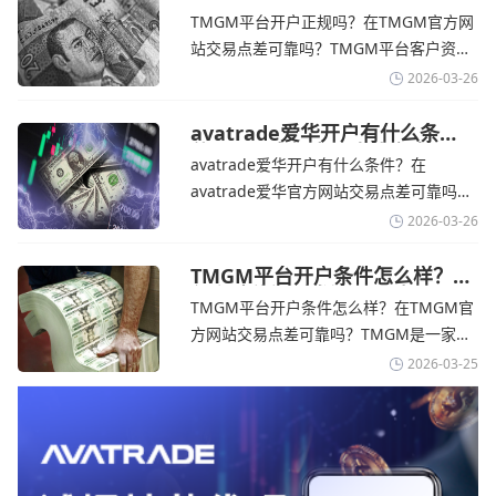
拒绝与美国直接谈判-TMGM官
avatrade官网交易资讯了解，零售企业警
TMGM平台开户正规吗？在TMGM官方网
网
告称，中东地区的冲突正在推高成本，如
站交易点差可靠吗？‌‌‌TMGM平台客户资金
果战争持续时间超出短期
存放在澳大利亚国民银行等顶级银行的独
2026-03-26
立账户中，与公司运营资金分离。通过
TMGM官网交易资讯了解，伊朗外交部长
avatrade爱华开户有什么条
件？亚洲市场交易喜忧参半-
表示，尽管德黑兰高级官员正在审查美国
avatrade爱华开户有什么条件？在
avatrade爱华官网
结束战争的提议
avatrade爱华官方网站交易点差可靠吗？‌‌‌
avatrade爱华平台的新手可以用很小的成
2026-03-26
本开始实盘交易，试错成本低，支持行业
标准的MT4、MT5，以及自研的
TMGM平台开户条件怎么样？美
伊和谈传闻引发油价暴跌-
AvaTradeGO和AvaOptions。通过
TMGM平台开户条件怎么样？在TMGM官
TMGM官网
avatrade爱华官网交易资讯了解，据伊朗
方网站交易点差可靠吗？‌‌‌TMGM是一家交
伊斯兰共和国外交部长称
易成本极低、产品极其丰富、ASIC监管
2026-03-25
+千万保险加持的全球知名经纪商，特别适
合活跃交易者和股票CFD投资者。通过
TMGM官网交易资讯了解，周三亚洲交易
时段,油价暴跌逾6%,布伦特原油跌破每桶
100美元