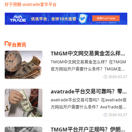
好于预期-avatrade爱华平台
平台资讯
TMGM中文网交易黄金怎么样？
金价下跌，市场评估伊朗停火前
TMGM中文网交易黄金怎么样？在TMGM
景-TMGM官网
官方网站开户需要什么条件？‌‌‌TMGM支持
全球主流的MT4/MT5平台，同时提供功能
2026-03-27
丰富的自研移动应用，支持模拟交易和风
险管理工具。通过TMGM官网交易资讯了
avatrade平台交易可靠吗？零
售企业称中东地区冲突正推高成
解，金价周四回落，受​美元走强和油价上
avatrade平台交易可靠吗？在avatrade官
本avatrade官网
涨，使通胀担忧保持不变‌对加息的持续预
方网站开户需要什么条件？‌‌‌AvaTrade是一
期
个在交易优势和可靠性两方面都非常均衡
2026-03-27
的平台。它非常适合重视资金安全、希望
在学习和探索中成长的新手交易者。通过
TMGM平台开户正规吗？伊朗仍