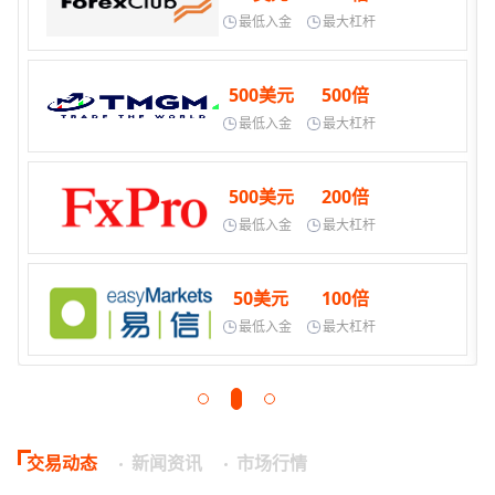
最低入金
最大杠杆
500美元
500倍
最低入金
最大杠杆
500美元
200倍
最低入金
最大杠杆
50美元
100倍
最低入金
最大杠杆
交易动态
新闻资讯
市场行情