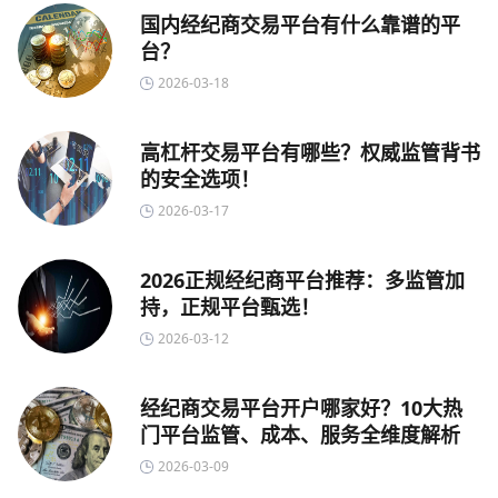
国内经纪商交易平台有什么靠谱的平
台？
2026-03-18
高杠杆交易平台有哪些？权威监管背书
的安全选项！
2026-03-17
2026正规经纪商平台推荐：多监管加
持，正规平台甄选！
2026-03-12
经纪商交易平台开户哪家好？10大热
门平台监管、成本、服务全维度解析
2026-03-09