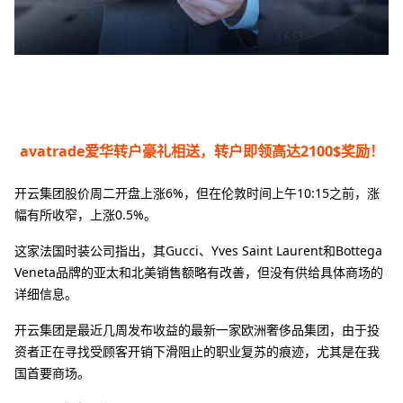
avatrade爱华转户豪礼相送，转户即领高达2100$奖励！
开云集团股价周二开盘上涨6%，但在伦敦时间上午10:15之前，涨
幅有所收窄，上涨0.5%。
这家法国时装公司指出，其Gucci、Yves Saint Laurent和Bottega
Veneta品牌的亚太和北美销售额略有改善，但没有供给具体商场的
详细信息。
开云集团是最近几周发布收益的最新一家欧洲奢侈品集团，由于投
资者正在寻找受顾客开销下滑阻止的职业复苏的痕迹，尤其是在我
国首要商场。