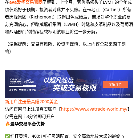
在
ava爱华交易官网
了解到，上个月，奢侈品领头羊LVMH的全年成
绩仅略好于预期，投资者对此并不买账。在卡地亚（Cartier）所有
者历峰集团（Richemont）取得出色成绩后，商场对整个职业的复
苏充满信心，但路威酩轩集团（LVMH）时髦和皮革制品以及葡萄酒
和烈酒部门的持续疲软标明该职业将进一步分解。
（温馨提醒：交易有风险，投资需谨慎，以上内容全部来源于网
络）
新用户注册最高赠2000美金
访问官网马上注册真实账户【
https://www.avatrade-world.my/
】
仅需在网上3分钟即可开户
🔥爱华交易平台优势
✅杠杆灵活，400:1杠杆灵活配置，安全高效地放大您的最终收