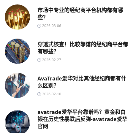
市场中专业的经纪商平台机构都有哪
些？
2026-03-06
穿透式核查！比较靠谱的经纪商平台都
有哪些？
2026-02-27
AvaTrade爱华对比其他经纪商都有什
么区别？
2026-02-10
avatrade爱华平台靠谱吗？黄金和白
银在历史性暴跌后反弹-avatrade爱华
官网