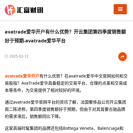
avatrade爱华开户有什么优势？开云集团第四季度销售额
好于预期-avatrade爱华平台
2025-02-12
avatrade爱华开户
有什么优势？在avatrade爱华中文官网如何和交
易股指？AvaTrade爱华具备稳定的交易平台、合理的点差和交易成
本等条件，为交易提供了相对较好的环境。
通过avatrade爱华官网平台的资讯了解，法国奢侈品公司开云集团
周二陈述称，第四季度销售额好于预期，但由于对其首要古驰品牌
的需求滞后，销售额同比下降。
这家高端时髦集团的品牌还包括Bottega Veneta、Balenciaga和