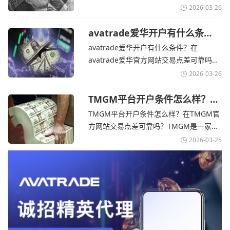
果战争持续时间超出短期
存放在澳大利亚国民银行等顶级银行的独
2026-03-26
立账户中，与公司运营资金分离。通过
TMGM官网交易资讯了解，伊朗外交部长
avatrade爱华开户有什么条
件？亚洲市场交易喜忧参半-
表示，尽管德黑兰高级官员正在审查美国
avatrade爱华开户有什么条件？在
avatrade爱华官网
结束战争的提议
avatrade爱华官方网站交易点差可靠吗？‌‌‌
avatrade爱华平台的新手可以用很小的成
2026-03-26
本开始实盘交易，试错成本低，支持行业
标准的MT4、MT5，以及自研的
TMGM平台开户条件怎么样？美
伊和谈传闻引发油价暴跌-
AvaTradeGO和AvaOptions。通过
TMGM平台开户条件怎么样？在TMGM官
TMGM官网
avatrade爱华官网交易资讯了解，据伊朗
方网站交易点差可靠吗？‌‌‌TMGM是一家交
伊斯兰共和国外交部长称
易成本极低、产品极其丰富、ASIC监管
2026-03-25
+千万保险加持的全球知名经纪商，特别适
合活跃交易者和股票CFD投资者。通过
TMGM官网交易资讯了解，周三亚洲交易
时段,油价暴跌逾6%,布伦特原油跌破每桶
100美元