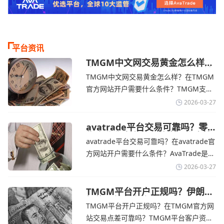
平台资讯
TMGM中文网交易黄金怎么样？
金价下跌，市场评估伊朗停火前
TMGM中文网交易黄金怎么样？在TMGM
景-TMGM官网
官方网站开户需要什么条件？‌‌‌TMGM支持
全球主流的MT4/MT5平台，同时提供功能
2026-03-27
丰富的自研移动应用，支持模拟交易和风
险管理工具。通过TMGM官网交易资讯了
avatrade平台交易可靠吗？零
售企业称中东地区冲突正推高成
解，金价周四回落，受​美元走强和油价上
avatrade平台交易可靠吗？在avatrade官
本avatrade官网
涨，使通胀担忧保持不变‌对加息的持续预
方网站开户需要什么条件？‌‌‌AvaTrade是一
期
个在交易优势和可靠性两方面都非常均衡
2026-03-27
的平台。它非常适合重视资金安全、希望
在学习和探索中成长的新手交易者。通过
TMGM平台开户正规吗？伊朗仍
拒绝与美国直接谈判-TMGM官
avatrade官网交易资讯了解，零售企业警
TMGM平台开户正规吗？在TMGM官方网
网
告称，中东地区的冲突正在推高成本，如
站交易点差可靠吗？‌‌‌TMGM平台客户资金