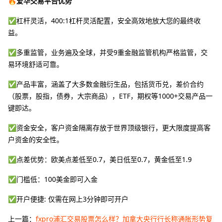
🔥爱华交易平台优势
✅杠杆灵活，400:1杠杆灵活配置，安全高效地放大您的最终收
益。
✅多重监管，业务遍及全球，并受9重金融监管机构严格监管，交
易环境舒适可靠。
✅产品丰富，涵盖了大多数金融衍生品，包括货币兑，差价合约
（股票，股指，债券，大宗商品），ETF，期权等1000+交易产品一
键即达。
✅资金安全，客户资金隔离存放于世界顶级银行，更大限度提高客
户资金的安全性。
✅点差优势：欧美点差低至0.7，美日低至0.7，黄金低至1.9
✅门槛低：100美金即可入金
✅开户便捷: 仅需在网上3分钟即可开户
上一篇：
fxpro浦汇交易股票怎么样？加拿大央行行长称通胀形势复