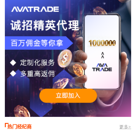
TMGM官网交易资讯了解，周三亚洲交易
时段,油价暴跌逾6%,布伦特原油跌破每桶
100美元
热门经纪商
更多>