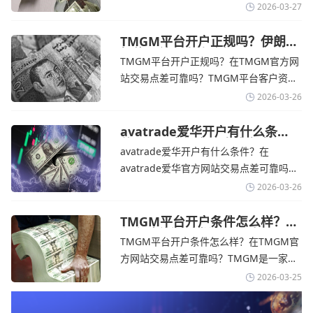
个在交易优势和可靠性两方面都非常均衡
2026-03-27
的平台。它非常适合重视资金安全、希望
在学习和探索中成长的新手交易者。通过
TMGM平台开户正规吗？伊朗仍
拒绝与美国直接谈判-TMGM官
avatrade官网交易资讯了解，零售企业警
TMGM平台开户正规吗？在TMGM官方网
网
告称，中东地区的冲突正在推高成本，如
站交易点差可靠吗？‌‌‌TMGM平台客户资金
果战争持续时间超出短期
存放在澳大利亚国民银行等顶级银行的独
2026-03-26
立账户中，与公司运营资金分离。通过
TMGM官网交易资讯了解，伊朗外交部长
avatrade爱华开户有什么条
件？亚洲市场交易喜忧参半-
表示，尽管德黑兰高级官员正在审查美国
avatrade爱华开户有什么条件？在
avatrade爱华官网
结束战争的提议
avatrade爱华官方网站交易点差可靠吗？‌‌‌
avatrade爱华平台的新手可以用很小的成
2026-03-26
本开始实盘交易，试错成本低，支持行业
标准的MT4、MT5，以及自研的
TMGM平台开户条件怎么样？美
伊和谈传闻引发油价暴跌-
AvaTradeGO和AvaOptions。通过
TMGM平台开户条件怎么样？在TMGM官
TMGM官网
avatrade爱华官网交易资讯了解，据伊朗
方网站交易点差可靠吗？‌‌‌TMGM是一家交
伊斯兰共和国外交部长称
易成本极低、产品极其丰富、ASIC监管
2026-03-25
+千万保险加持的全球知名经纪商，特别适
合活跃交易者和股票CFD投资者。通过