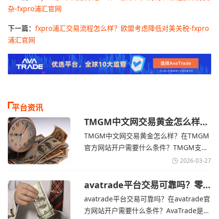
杂-fxpro浦汇官网
下一篇：
fxpro浦汇交易流程怎么样？欧盟考虑降低对美关税-fxpro
浦汇官网
平台资讯
TMGM中文网交易黄金怎么样？
金价下跌，市场评估伊朗停火前
TMGM中文网交易黄金怎么样？在TMGM
景-TMGM官网
官方网站开户需要什么条件？‌‌‌TMGM支持
全球主流的MT4/MT5平台，同时提供功能
2026-03-27
丰富的自研移动应用，支持模拟交易和风
险管理工具。通过TMGM官网交易资讯了
avatrade平台交易可靠吗？零
售企业称中东地区冲突正推高成
解，金价周四回落，受​美元走强和油价上
avatrade平台交易可靠吗？在avatrade官
本avatrade官网
涨，使通胀担忧保持不变‌对加息的持续预
方网站开户需要什么条件？‌‌‌AvaTrade是一
期