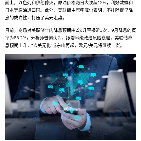
面上，以色列和伊朗停火，原油价格两日大跌超12%，利好欧盟和
日本等原油进口国。此外，美联储主席鲍威尔表明，不排除提早降
息的或许性，打压了美元走势。
目前，商场对美联储年内降息预期由2次升至接近3次，9月降息的概
率为85.2%。分析师普遍认为，跟着地缘政治危险衰退，美联储降
息预期上升，“去美元化”或东山再起，欧元/美元将继续上涨。