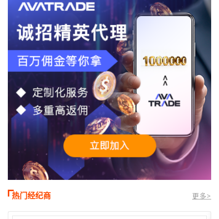
TMGM官网交易资讯了解，周三亚洲交易
时段,油价暴跌逾6%,布伦特原油跌破每桶
100美元
热门经纪商
更多>