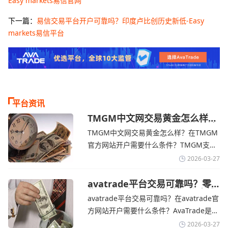
Easy markets易信官网
下一篇：
易信交易平台开户可靠吗？印度卢比创历史新低-Easy
markets易信平台
平台资讯
TMGM中文网交易黄金怎么样？
金价下跌，市场评估伊朗停火前
TMGM中文网交易黄金怎么样？在TMGM
景-TMGM官网
官方网站开户需要什么条件？‌‌‌TMGM支持
全球主流的MT4/MT5平台，同时提供功能
2026-03-27
丰富的自研移动应用，支持模拟交易和风
险管理工具。通过TMGM官网交易资讯了
avatrade平台交易可靠吗？零
售企业称中东地区冲突正推高成
解，金价周四回落，受​美元走强和油价上
avatrade平台交易可靠吗？在avatrade官
本avatrade官网
涨，使通胀担忧保持不变‌对加息的持续预
方网站开户需要什么条件？‌‌‌AvaTrade是一
期
个在交易优势和可靠性两方面都非常均衡
2026-03-27