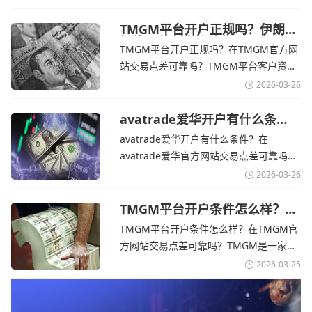
的平台。它非常适合重视资金安全、希望
在学习和探索中成长的新手交易者。通过
TMGM平台开户正规吗？伊朗仍
拒绝与美国直接谈判-TMGM官
avatrade官网交易资讯了解，零售企业警
TMGM平台开户正规吗？在TMGM官方网
网
告称，中东地区的冲突正在推高成本，如
站交易点差可靠吗？‌‌‌TMGM平台客户资金
果战争持续时间超出短期
存放在澳大利亚国民银行等顶级银行的独
2026-03-26
立账户中，与公司运营资金分离。通过
TMGM官网交易资讯了解，伊朗外交部长
avatrade爱华开户有什么条
件？亚洲市场交易喜忧参半-
表示，尽管德黑兰高级官员正在审查美国
avatrade爱华开户有什么条件？在
avatrade爱华官网
结束战争的提议
avatrade爱华官方网站交易点差可靠吗？‌‌‌
avatrade爱华平台的新手可以用很小的成
2026-03-26
本开始实盘交易，试错成本低，支持行业
标准的MT4、MT5，以及自研的
TMGM平台开户条件怎么样？美
伊和谈传闻引发油价暴跌-
AvaTradeGO和AvaOptions。通过
TMGM平台开户条件怎么样？在TMGM官
TMGM官网
avatrade爱华官网交易资讯了解，据伊朗
方网站交易点差可靠吗？‌‌‌TMGM是一家交
伊斯兰共和国外交部长称
易成本极低、产品极其丰富、ASIC监管
2026-03-25
+千万保险加持的全球知名经纪商，特别适
合活跃交易者和股票CFD投资者。通过