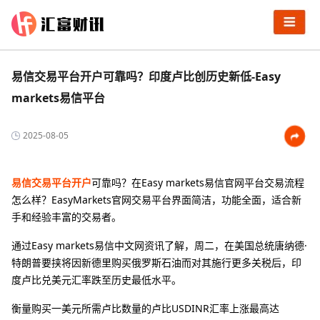
易信交易平台开户可靠吗？印度卢比创历史新低-Easy
markets易信平台
2025-08-05
易信交易平台开户
可靠吗？在Easy markets易信官网平台交易流程
怎么样？EasyMarkets官网交易平台界面简洁，功能全面，适合新
手和经验丰富的交易者。
通过Easy markets易信中文网资讯了解，周二，在美国总统唐纳德·
特朗普要挟将因新德里购买俄罗斯石油而对其施行更多关税后，印
度卢比兑美元汇率跌至历史最低水平。
衡量购买一美元所需卢比数量的卢比USDINR汇率上涨最高达