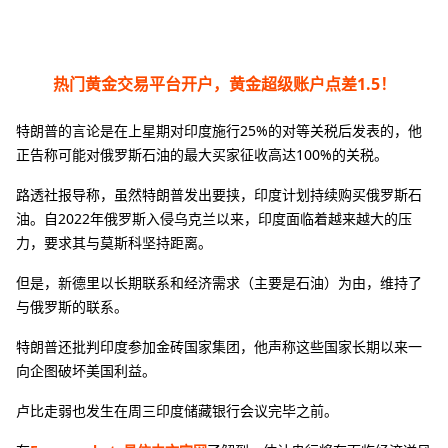
热门黄金交易平台开户，黄金超级账户点差1.5！
特朗普的言论是在上星期对印度施行25%的对等关税后发表的，他
正告称可能对俄罗斯石油的最大买家征收高达100%的关税。
路透社报导称，虽然特朗普发出要挟，印度计划持续购买俄罗斯石
油。自2022年俄罗斯入侵乌克兰以来，印度面临着越来越大的压
力，要求其与莫斯科坚持距离。
但是，新德里以长期联系和经济需求（主要是石油）为由，维持了
与俄罗斯的联系。
特朗普还批判印度参加金砖国家集团，他声称这些国家长期以来一
向企图破坏美国利益。
卢比走弱也发生在周三印度储藏银行会议完毕之前。