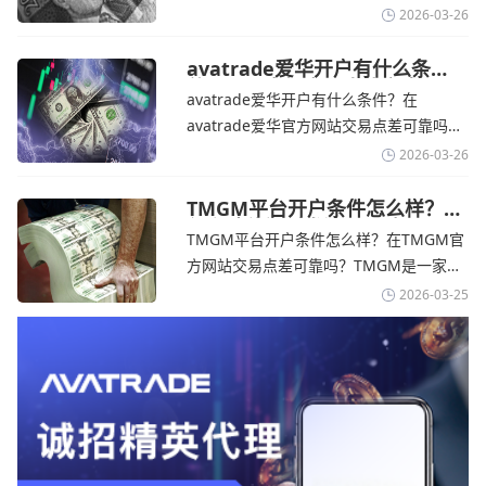
果战争持续时间超出短期
存放在澳大利亚国民银行等顶级银行的独
2026-03-26
立账户中，与公司运营资金分离。通过
TMGM官网交易资讯了解，伊朗外交部长
avatrade爱华开户有什么条
件？亚洲市场交易喜忧参半-
表示，尽管德黑兰高级官员正在审查美国
avatrade爱华开户有什么条件？在
avatrade爱华官网
结束战争的提议
avatrade爱华官方网站交易点差可靠吗？‌‌‌
avatrade爱华平台的新手可以用很小的成
2026-03-26
本开始实盘交易，试错成本低，支持行业
标准的MT4、MT5，以及自研的
TMGM平台开户条件怎么样？美
伊和谈传闻引发油价暴跌-
AvaTradeGO和AvaOptions。通过
TMGM平台开户条件怎么样？在TMGM官
TMGM官网
avatrade爱华官网交易资讯了解，据伊朗
方网站交易点差可靠吗？‌‌‌TMGM是一家交
伊斯兰共和国外交部长称
易成本极低、产品极其丰富、ASIC监管
2026-03-25
+千万保险加持的全球知名经纪商，特别适
合活跃交易者和股票CFD投资者。通过
TMGM官网交易资讯了解，周三亚洲交易
时段,油价暴跌逾6%,布伦特原油跌破每桶
100美元