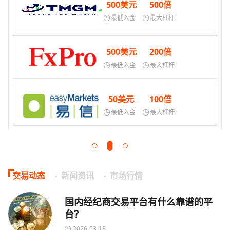
500美元
500倍
最低入金
最大杠杆
500美元
200倍
最低入金
最大杠杆
50美元
100倍
最低入金
最大杠杆
交易动态
新闻资讯
市场行情
国内经纪商交易平台有什么靠谱的平
台？
2026-03-18