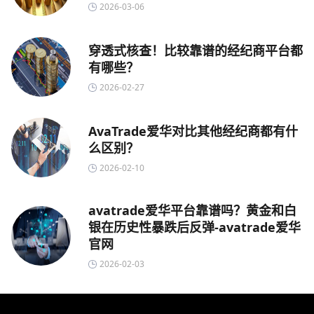
2026-03-06
穿透式核查！比较靠谱的经纪商平台都
有哪些？
2026-02-27
AvaTrade爱华对比其他经纪商都有什
么区别？
2026-02-10
avatrade爱华平台靠谱吗？黄金和白
银在历史性暴跌后反弹-avatrade爱华
官网
2026-02-03