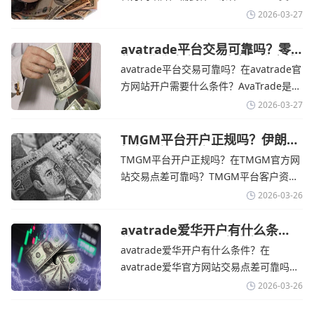
全球主流的MT4/MT5平台，同时提供功能
2026-03-27
丰富的自研移动应用，支持模拟交易和风
险管理工具。通过TMGM官网交易资讯了
avatrade平台交易可靠吗？零
售企业称中东地区冲突正推高成
解，金价周四回落，受​美元走强和油价上
avatrade平台交易可靠吗？在avatrade官
本avatrade官网
涨，使通胀担忧保持不变‌对加息的持续预
方网站开户需要什么条件？‌‌‌AvaTrade是一
期
个在交易优势和可靠性两方面都非常均衡
2026-03-27
的平台。它非常适合重视资金安全、希望
在学习和探索中成长的新手交易者。通过
TMGM平台开户正规吗？伊朗仍
拒绝与美国直接谈判-TMGM官
avatrade官网交易资讯了解，零售企业警
TMGM平台开户正规吗？在TMGM官方网
网
告称，中东地区的冲突正在推高成本，如
站交易点差可靠吗？‌‌‌TMGM平台客户资金
果战争持续时间超出短期
存放在澳大利亚国民银行等顶级银行的独
2026-03-26
立账户中，与公司运营资金分离。通过
TMGM官网交易资讯了解，伊朗外交部长
avatrade爱华开户有什么条
件？亚洲市场交易喜忧参半-
表示，尽管德黑兰高级官员正在审查美国
avatrade爱华开户有什么条件？在
avatrade爱华官网
结束战争的提议
avatrade爱华官方网站交易点差可靠吗？‌‌‌
avatrade爱华平台的新手可以用很小的成
2026-03-26
本开始实盘交易，试错成本低，支持行业