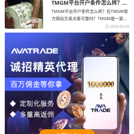
标准的MT4、MT5，以及自研的
TMGM平台开户条件怎么样？美
伊和谈传闻引发油价暴跌-
AvaTradeGO和AvaOptions。通过
TMGM平台开户条件怎么样？在TMGM官
TMGM官网
avatrade爱华官网交易资讯了解，据伊朗
方网站交易点差可靠吗？‌‌‌TMGM是一家交
伊斯兰共和国外交部长称
易成本极低、产品极其丰富、ASIC监管
2026-03-25
+千万保险加持的全球知名经纪商，特别适
合活跃交易者和股票CFD投资者。通过
TMGM官网交易资讯了解，周三亚洲交易
时段,油价暴跌逾6%,布伦特原油跌破每桶
100美元